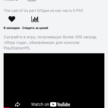
The Last of Us part II/Одни из нас часть II PS5
В закладки
Следить за ценой
Сыграйте в игру, получившую более 300 наград
«Игра года», обновленную для консоли
PlayStation®5.