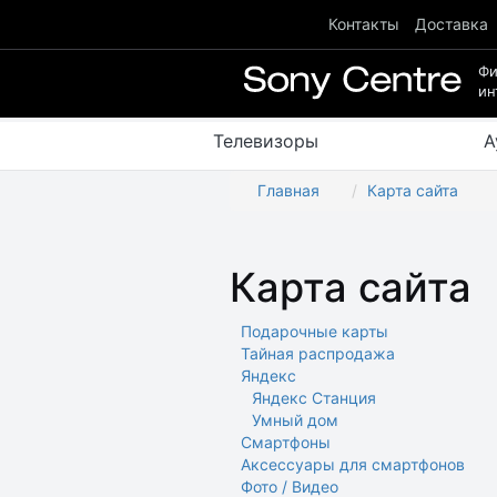
Контакты
Доставка
Ф
ин
Телевизоры
А
Главная
Карта сайта
Карта сайта
Подарочные карты
Тайная распродажа
Яндекс
Яндекс Станция
Умный дом
Смартфоны
Аксессуары для смартфонов
Фото / Видео