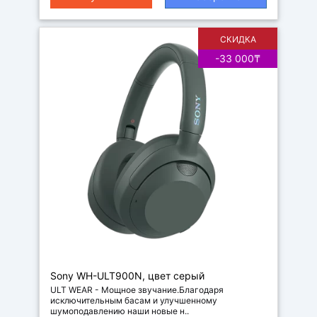
СКИДКА
-33 000₸
Наушники
Sony WH-ULT900N, цвет серый
ULT WEAR - Мощное звучание.Благодаря
исключительным басам и улучшенному
шумоподавлению наши новые н..