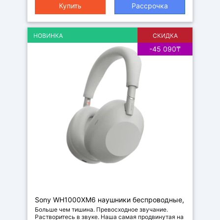
Купить
Рассрочка
НОВИНКА
СКИДКА
-45 090₸
Sony WH1000XM6 наушники беспроводные,
цвет серебристый
Больше чем тишина. Превосходное звучание.
Растворитесь в звуке. Наша самая продвинутая на