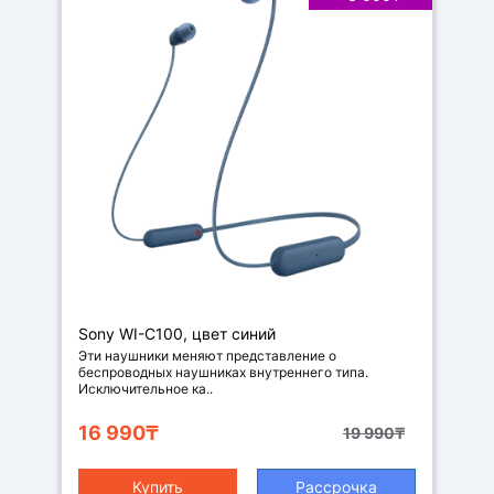
Наушники
Sony WI-C100, цвет синий
Эти наушники меняют представление о
беспроводных наушниках внутреннего типа.
Исключительное ка..
16 990₸
19 990₸
Купить
Рассрочка