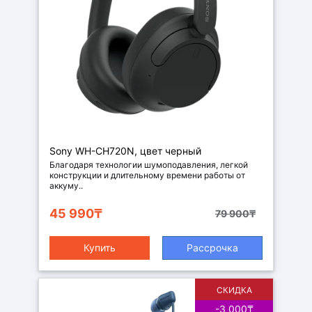
Наушники
Sony WH-CH720N, цвет черный
Благодаря технологии шумоподавления, легкой
конструкции и длительному времени работы от
аккуму..
45 990₸
79 900₸
Купить
Рассрочка
СКИДКА
-3 000₸