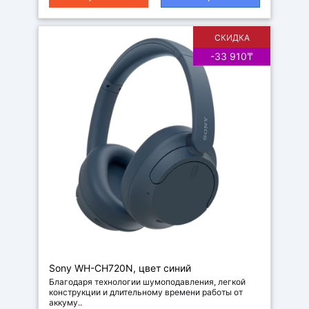
СКИДКА
-33 910₸
Наушники
Sony WH-CH720N, цвет синий
Благодаря технологии шумоподавления, легкой
конструкции и длительному времени работы от
аккуму..