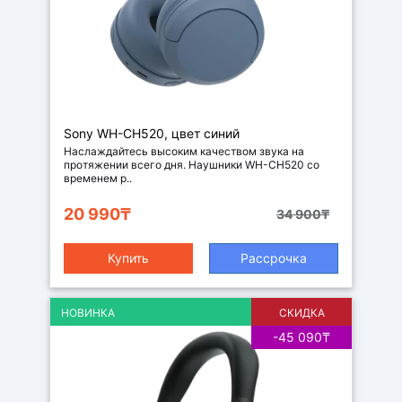
Наушники
Sony WH-CH520, цвет синий
Наслаждайтесь высоким качеством звука на
протяжении всего дня. Наушники WH-CH520 со
временем р..
20 990₸
34 900₸
Купить
Рассрочка
НОВИНКА
СКИДКА
-45 090₸