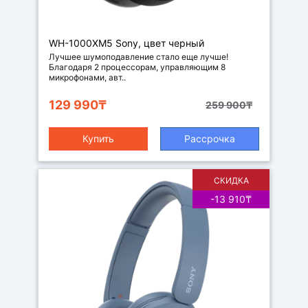
Наушники
WH-1000XM5 Sony, цвет черный
Лучшее шумоподавление стало еще лучше!
Благодаря 2 процессорам, управляющим 8
микрофонами, авт..
129 990₸
259 900₸
Купить
Рассрочка
СКИДКА
-13 910₸