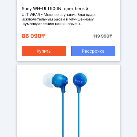
Наушники
Sony WH-ULT900N, цвет белый
ULT WEAR - Мощное звучание.Благодаря
исключительным басам и улучшенному
шумоподавлению наши новые н..
86 990₸
119 990₸
Купить
Рассрочка