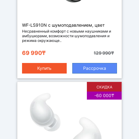
Наушники
WF-LS910N с шумоподавлением, цвет
черный
Несравненный комфорт с новыми наушниками и
амбушюрами, возможности шумоподавления и
режима окружающе..
69 990₸
129 990₸
Купить
Рассрочка
СКИДКА
-60 000₸