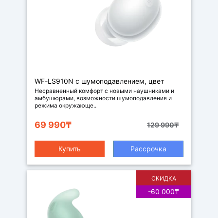
Наушники
WF-LS910N с шумоподавлением, цвет
белый
Несравненный комфорт с новыми наушниками и
амбушюрами, возможности шумоподавления и
режима окружающе..
69 990₸
129 990₸
Купить
Рассрочка
СКИДКА
-60 000₸