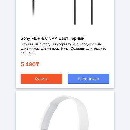
Наушники
-вкладыши
Sony MDR-EX15AP, цвет чёрный
Наушники-вкладыши/гарнитура c неодимовым
динамиком диаметром 9 мм. Созданы для тех, кто
вечно н..
5 490₸
Купить
Рассрочка