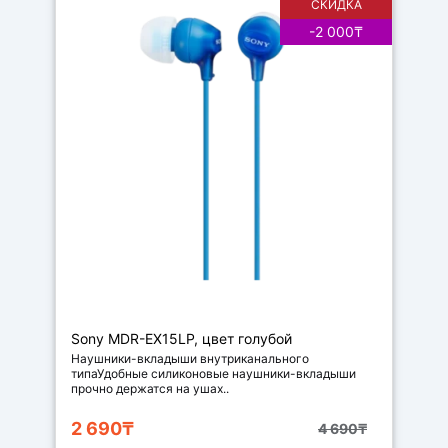
СКИДКА
-2 000₸
Наушники
-вкладыши
Sony MDR-EX15LP, цвет голубой
Наушники-вкладыши внутриканального
типаУдобные силиконовые наушники-вкладыши
прочно держатся на ушах..
2 690₸
4 690₸