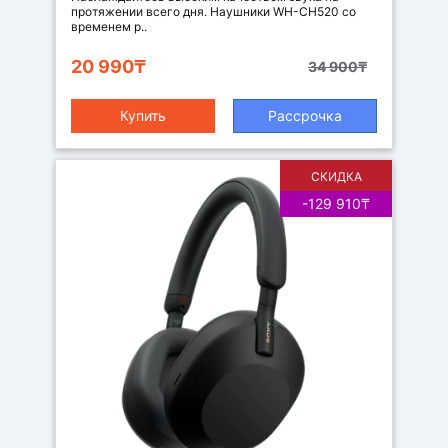
протяжении всего дня. Наушники WH-CH520 со
временем р..
20 990₸
34 900₸
Купить
Рассрочка
СКИДКА
-129 910₸