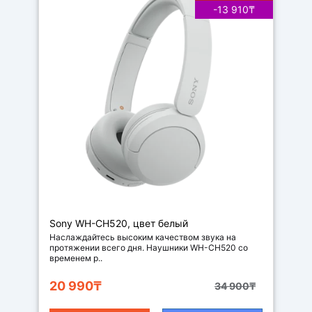
-13 910₸
Наушники
Sony WH-CH520, цвет белый
Наслаждайтесь высоким качеством звука на
протяжении всего дня. Наушники WH-CH520 со
временем р..
20 990₸
34 900₸