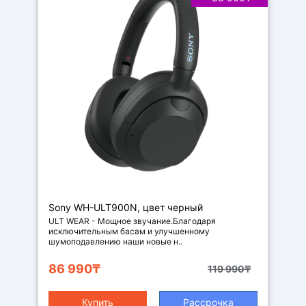
Наушники
Sony WH-ULT900N, цвет черный
ULT WEAR - Мощное звучание.Благодаря
исключительным басам и улучшенному
шумоподавлению наши новые н..
86 990₸
119 990₸
Купить
Рассрочка