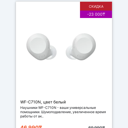
СКИДКА
-23 000₸
Наушники
WF-C710N, цвет белый
Наушники WF-C710N - ваши универсальные
помощники. Шумоподавление, увеличенное время
работы от ак..
46 990₸
69 990₸