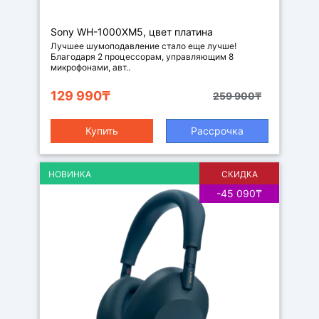
Наушники
Sony WH-1000XM5, цвет платина
Лучшее шумоподавление стало еще лучше!
Благодаря 2 процессорам, управляющим 8
микрофонами, авт..
129 990₸
259 900₸
Купить
Рассрочка
НОВИНКА
СКИДКА
-45 090₸