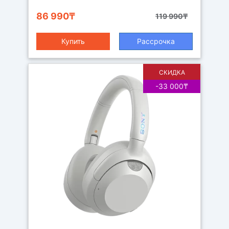
86 990₸
119 990₸
Купить
Рассрочка
СКИДКА
-33 000₸