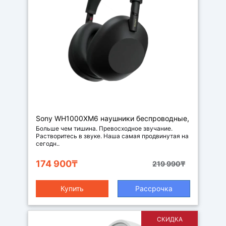
Sony WH1000XM6 наушники беспроводные,
цвет черный
Больше чем тишина. Превосходное звучание.
Растворитесь в звуке. Наша самая продвинутая на
сегодн..
174 900₸
219 990₸
Купить
Рассрочка
СКИДКА