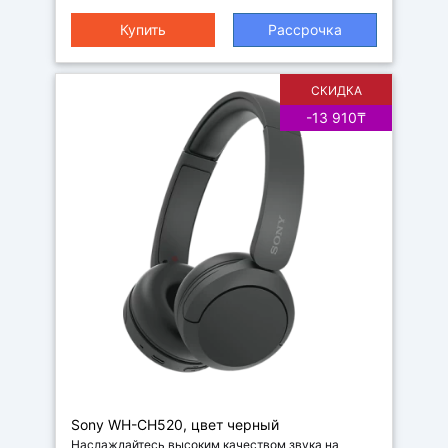
Купить
Рассрочка
СКИДКА
-13 910₸
Наушники
Sony WH-CH520, цвет черный
Наслаждайтесь высоким качеством звука на