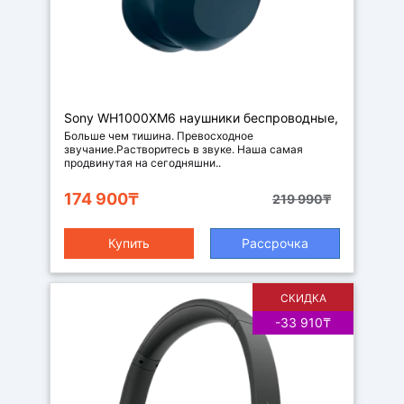
Sony WH1000XM6 наушники беспроводные,
цвет синий
Больше чем тишина. Превосходное
звучание.Растворитесь в звуке. Наша самая
продвинутая на сегодняшни..
174 900₸
219 990₸
Купить
Рассрочка
СКИДКА
-33 910₸