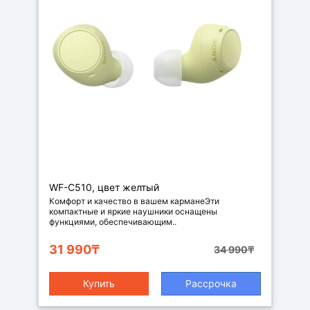
Наушники
WF-C510, цвет желтый
Комфорт и качество в вашем карманеЭти
компактные и яркие наушники оснащены
функциями, обеспечивающим..
31 990₸
34 990₸
Купить
Рассрочка