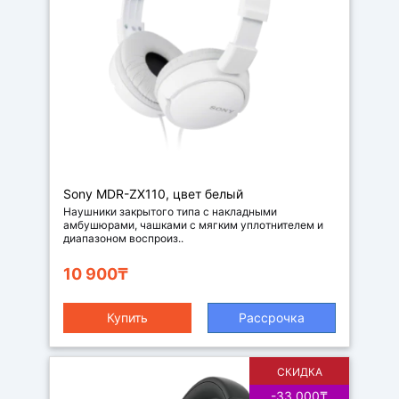
Наушники
Sony MDR-ZX110, цвет белый
Наушники закрытого типа с накладными
амбушюрами, чашками с мягким уплотнителем и
диапазоном воспроиз..
10 900₸
Купить
Рассрочка
СКИДКА
-33 000₸