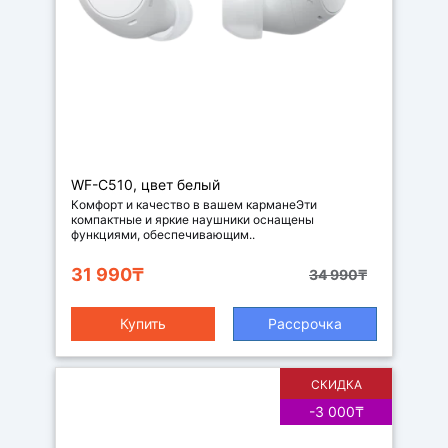
Наушники
WF-C510, цвет белый
Комфорт и качество в вашем карманеЭти
компактные и яркие наушники оснащены
функциями, обеспечивающим..
31 990₸
34 990₸
Купить
Рассрочка
СКИДКА
-3 000₸