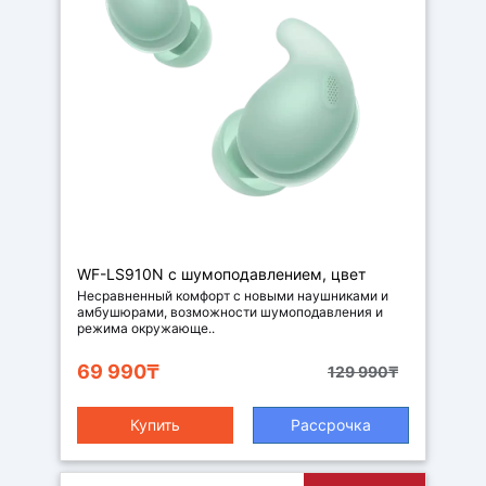
Наушники
WF-LS910N с шумоподавлением, цвет
зеленый
Несравненный комфорт с новыми наушниками и
амбушюрами, возможности шумоподавления и
режима окружающе..
69 990₸
129 990₸
Купить
Рассрочка