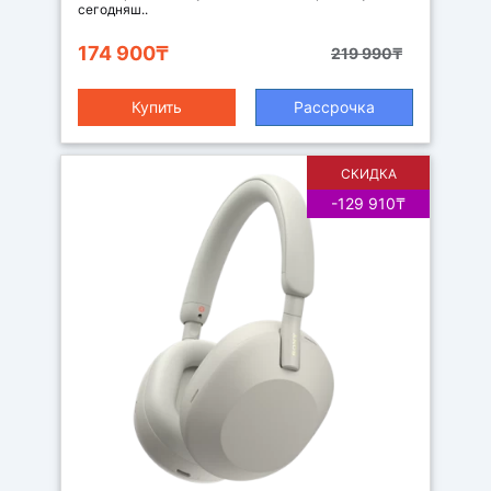
сегодняш..
174 900₸
219 990₸
Купить
Рассрочка
СКИДКА
-129 910₸