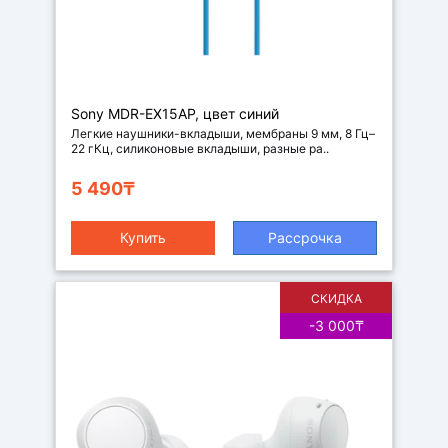
Наушники
-вкладыши
Sony MDR-EX15AP, цвет синий
Легкие наушники-вкладыши, мембраны 9 мм, 8 Гц–
22 гКц, силиконовые вкладыши, разные ра..
5 490₸
Купить
Рассрочка
СКИДКА
-3 000₸