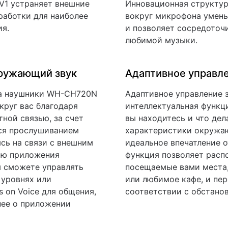
V1 устраняет внешние
Инновационная структур
работки для наиболее
вокруг микрофона умен
я.
и позволяет сосредоточ
любимой музыки.
кружающий звук
Адаптивное управл
а наушники WH-CH720N
Адаптивное управление 
круг вас благодаря
интеллектуальная функци
ной связью, за счет
вы находитесь и что дел
ся прослушиванием
характеристики окружаю
ясь на связи с внешним
идеальное впечатление 
ью приложения
функция позволяет расп
ы сможете управлять
посещаемые вами места,
уровнях или
или любимое кафе, и пе
 on Voice для общения,
соответствии с обстанов
нее о приложении