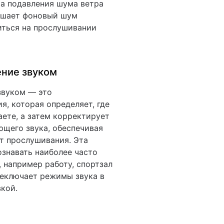
а подавления шума ветра
ьшает фоновый шум
иться на прослушивании
ение звуком
звуком — это
я, которая определяет, где
аете, а затем корректирует
щего звука, обеспечивая
от прослушивания. Эта
ознавать наиболее часто
 например работу, спортзал
реключает режимы звука в
кой.