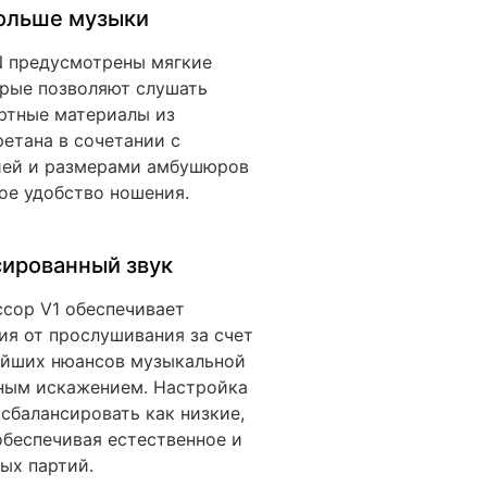
больше музыки
 предусмотрены мягкие
орые позволяют слушать
ртные материалы из
етана в сочетании с
ией и размерами амбушюров
ое удобство ношения.
сированный звук
сор V1 обеспечивает
ия от прослушивания за счет
айших нюансов музыкальной
ным искажением. Настройка
сбалансировать как низкие,
обеспечивая естественное и
ых партий.