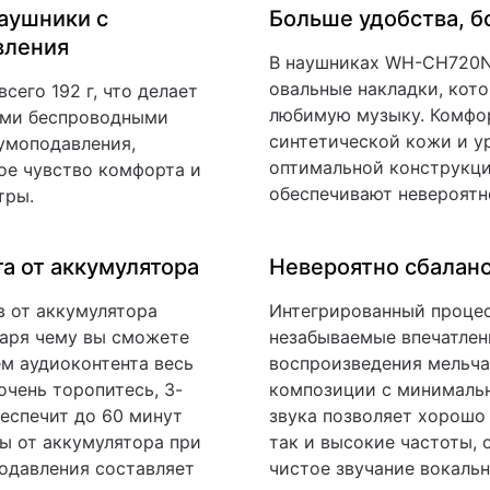
аушники с
Больше удобства, 
вления
В наушниках WH-CH720N
овальные накладки, кот
его 192 г, что делает
любимую музыку. Комфо
ыми беспроводными
синтетической кожи и ур
умоподавления,
оптимальной конструкц
е чувство комфорта и
обеспечивают невероятн
тры.
а от аккумулятора
Невероятно сбалан
в от аккумулятора
Интегрированный процес
даря чему вы сможете
незабываемые впечатлен
м аудиоконтента весь
воспроизведения мельч
очень торопитесь, 3-
композиции с минималь
еспечит до 60 минут
звука позволяет хорошо 
ы от аккумулятора при
так и высокие частоты, 
одавления составляет
чистое звучание вокальн