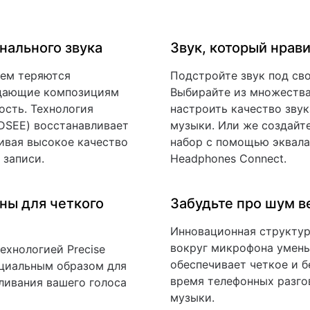
нального звука
Звук, который нрав
нем теряются
Подстройте звук под св
 дающие композициям
Выбирайте из множества
ость. Технология
настроить качество зву
DSEE) восстанавливает
музыки. Или же создайт
ивая высокое качество
набор с помощью эквала
 записи.
Headphones Connect.
ны для четкого
Забудьте про шум в
Инновационная структур
вокруг микрофона умен
ехнологией Precise
обеспечивает четкое и б
ециальным образом для
время телефонных разго
вливания вашего голоса
музыки.