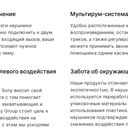
чение
Мультирум-систем
 эти наушники
Удобно расположенные к
нно подключить к двум
воспроизведением, оста
т входящий вызов, ваши
треков, а также регулир
познают нужное
можете принимать звонк
 нему.
помощника одним касан
левого воздействия
Забота об окружаю
Наши продукты отличаю
экологичностью. В нау
 Sony вносит свой
используется переработа
те с тем помогает
упаковочные материалы 
е захватывающие и
использования пластика.
y Group стоит цель к
наушников подтверждает
 воздействия на
снижению воздействия п
и с этим мы ускоряем