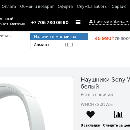
Оплата
Обмен и возврат
Оферта
Служба заботы
Сервис
менный
Личный кабинет
+7 705 780 06 90
рнет-магазин
 ЦВЕТ БЕЛЫЙ
Наличие в магазинах:
45 990₸
79 900
Алматы
Наушники Sony 
АКЦИЯ
белый
-33 910₸
Есть в наличии
WHCH720NW.E
В закладки
Следить за це