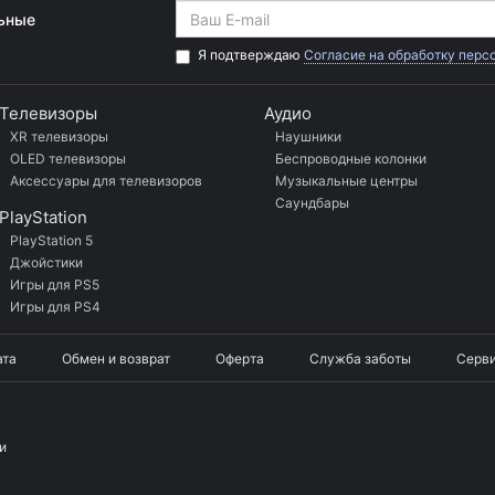
льные
Я подтверждаю
Согласие на обработку перс
Телевизоры
Аудио
XR телевизоры
Наушники
OLED телевизоры
Беспроводные колонки
Аксессуары для телевизоров
Музыкальные центры
Саундбары
PlayStation
PlayStation 5
Джойстики
Игры для PS5
Игры для PS4
ата
Обмен и возврат
Оферта
Служба заботы
Серв
и