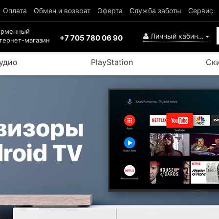
Оплата
Обмен и возврат
Оферта
Служба заботы
Сервис
ирменный
Личный кабинет
+7 705 780 06 90
тернет-магазин
удио
PlayStation
Ск