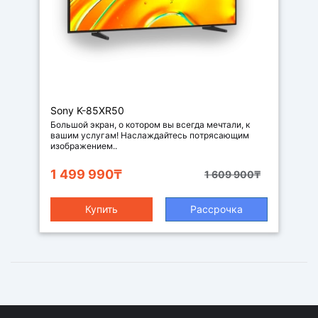
Телевизор
Sony K-85XR50
Большой экран, о котором вы всегда мечтали, к
вашим услугам! Наслаждайтесь потрясающим
изображением..
1 499 990₸
1 609 900₸
Купить
Рассрочка