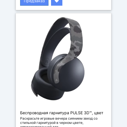
Предзаказ
Беспроводная гарнитура PULSE 3D™, цвет
Серый Камуфляж
Раскрасьте игровые вечера сиянием звезд со
стильной гарнитурой в черном цвете,
оптимизированной для ..