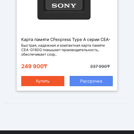
Карта памяти CFexpress Type А серии CEA-
G Sony CEA-G160T
Быстрая, надежная и компактная карта памяти
CEA-G160G повышает производительность,
обеспечивает сохр..
249 900₸
337 990₸
Купить
Рассрочка