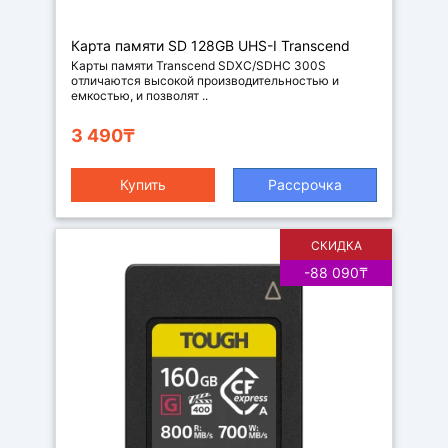
Карта памяти SD 128GB UHS-I Transcend
TS16GSDC300S
Карты памяти Transcend SDXC/SDHC 300S
отличаются высокой производительностью и
емкостью, и позволят ..
3 490₸
Купить
Рассрочка
СКИДКА
-88 090₸