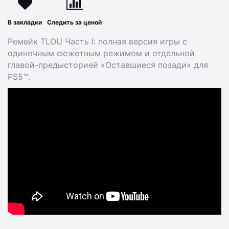
В закладки
Следить за ценой
Ремейк TLOU Часть I: полная версия игры с
одиночным сюжетным режимом и отдельной
главой-предысторией «Оставшиеся позади» для
PS5™.