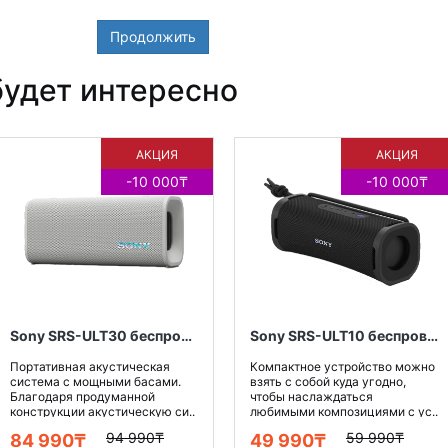
Продолжить
удет интересно
АКЦИЯ
АКЦИЯ
-10 000₸
-10 000₸
Sony SRS-ULT30 беспроводная колонка, цвет белый
Sony SRS-ULT10 беспроводная колонка, цвет черный
Портативная акустическая
Компактное устройство можно
система с мощными басами.
взять с собой куда угодно,
Благодаря продуманной
чтобы наслаждаться
конструкции акустическую си..
любимыми композициями с ус..
94 990₸
59 990₸
84 990₸
49 990₸