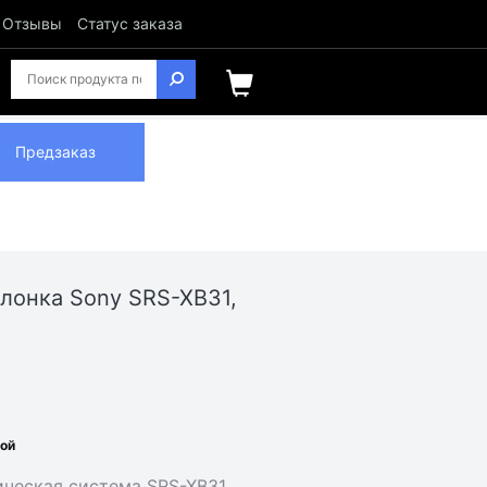
Отзывы
Статус заказа
Предзаказ
лонка Sony SRS-XB31,
ной
ическая система SRS-XB31