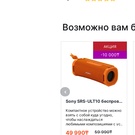
Возможно вам б
АКЦИЯ
-10 000₸
Sony SRS-ULT10 беспроводная колонка, цвет оранжевый
Компактное устройство можно
взять с собой куда угодно,
чтобы наслаждаться
любимыми композициями с ус..
59 990₸
49 990₸