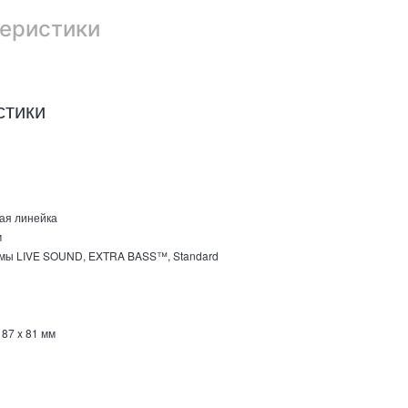
еристики
стики
ая линейка
м
мы LIVE SOUND, EXTRA BASS™, Standard
 87 x 81 мм