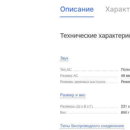
Описание
Характ
Технические характери
Звук
Тип АС
Полн
Размер АС
48 м
Режимы звуковых настроек
Режи
Размер и вес
Размеры (Ш x В x Г)
231 x
Вес
890 г
Типы беспроводного соединения