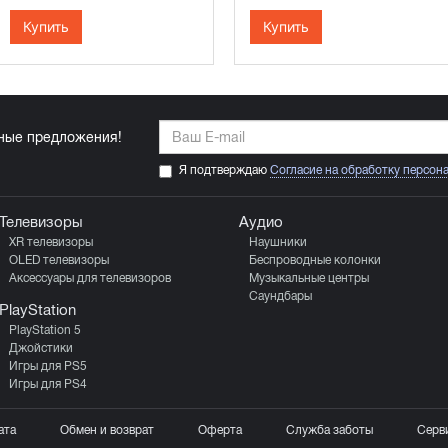
Купить
Купить
ьные предложения!
Я подтверждаю
Согласие на обработку персон
Телевизоры
Аудио
XR телевизоры
Наушники
OLED телевизоры
Беспроводные колонки
Аксессуары для телевизоров
Музыкальные центры
Саундбары
PlayStation
PlayStation 5
Джойстики
Игры для PS5
Игры для PS4
ата
Обмен и возврат
Оферта
Служба заботы
Серв