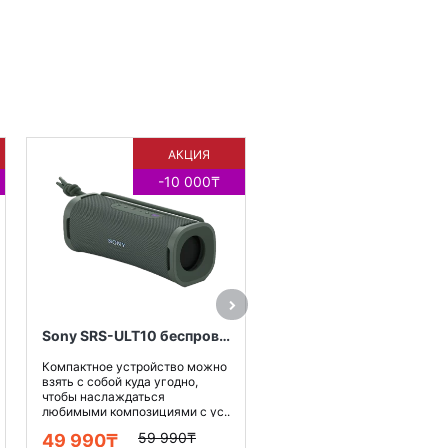
АКЦИЯ
-10 000₸
Наслаждайтесь
непревзойденным
прослушиванием музыки с
мощным усиленным звуком
глубокими басами и кл..
129 990₸
Sony SRS-ULT10 беспроводная колонка, цвет серый
Купить
Компактное устройство можно
взять с собой куда угодно,
чтобы наслаждаться
любимыми композициями с ус..
59 990₸
49 990₸