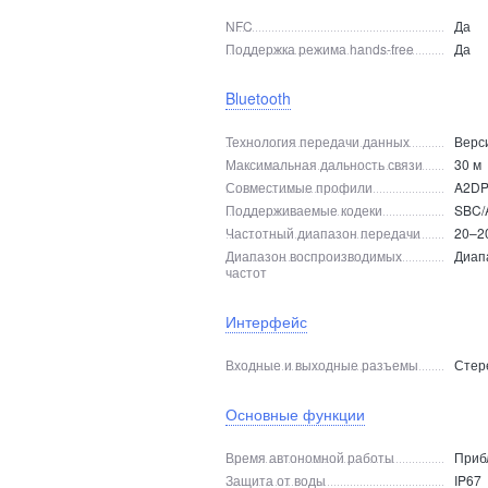
NFC
Да
Поддержка режима hands-free
Да
Bluetooth
Технология передачи данных
Верси
Максимальная дальность связи
30 м
Совместимые профили
A2DP 
Поддерживаемые кодеки
SBC/
Частотный диапазон передачи
20–20
Диапазон воспроизводимых
Диап
частот
Интерфейс
Входные и выходные разъемы
Стер
Основные функции
Время автономной работы
Приб
Защита от воды
IP67