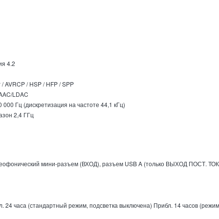
я 4.2
/ AVRCP / HSP / HFP / SPP
AAC/LDAC
 000 Гц (дискретизация на частоте 44,1 кГц)
азон 2,4 ГГц
еофонический мини-разъем (ВХОД), разъем USB A (только ВЫХОД ПОСТ. ТОКА
л. 24 часа (стандартный режим, подсветка выключена) Прибл. 14 часов (режи