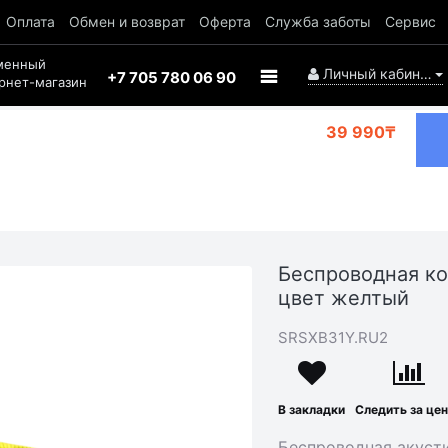
Оплата
Обмен и возврат
Оферта
Служба заботы
Сервис
менный
Личный кабинет
+7 705 780 06 90
рнет-магазин
39 990₸
Беспроводная ко
цвет желтый
SRSXB31Y.RU2
В закладки
Следить за це
Беспроводная акуст