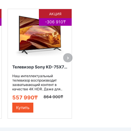
АКЦИЯ
-306 910₸
Наушники закрытого типа с
накладными амбушюрами,
чашками с мягким
уплотнителем и диапазоно
воспроиз..
10 900₸
Купить
Телевизор Sony KD-75X75WL
Наш интеллектуальный
телевизор воспроизводит
захватывающий контент в
качестве 4K HDR. Даже для..
864 900₸
557 990₸
Купить