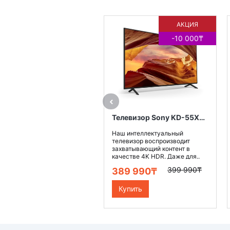
АКЦИЯ
-10 000₸
Телевизор Sony KD-55X75WL
Наш интеллектуальный
телевизор воспроизводит
захватывающий контент в
качестве 4K HDR. Даже для..
399 990₸
389 990₸
Купить