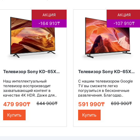
АКЦИЯ
АКЦИЯ
-164 910₸
-107 910₸
Телевизор Sony KD-65X75WL
Телевизор Sony KD-65X80L
Наш интеллектуальный
С нашим телевизором Google
телевизор воспроизводит
TV вы сможете легко
захватывающий контент в
погрузиться в бесконечные
качестве 4K HDR. Даже для..
развлечения. Благодар..
644 900₸
699 900₸
479 990₸
591 990₸
Купить
Купить