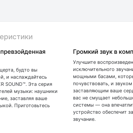
еристики
епревзойденная
Громкий звук в ком
Улучшите воспроизведен
исключительного звучан
церта, будто вы
мощными басами, котор
й, и наслаждайтесь
почувствовать, и звуком
R SOUND™. Эта серия
заставляющим ваше серд
телей музыки: наушники
вас не смущает небольш
ние, заставляя ваше
системы — она впечатлит
зыкой. Приготовьтесь
устройство обеспечит з
звучание.