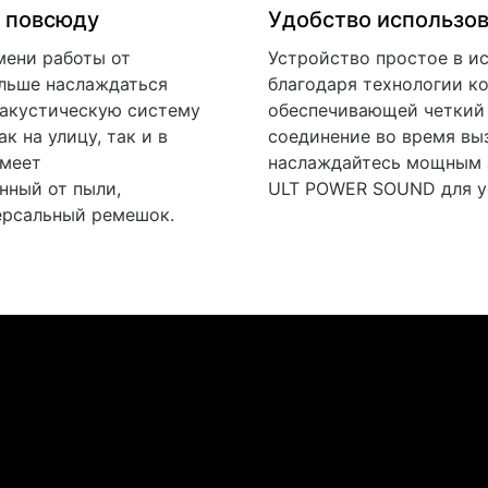
 повсюду
Удобство использо
мени работы от
Устройство простое в и
льше наслаждаться
благодаря технологии к
акустическую систему
обеспечивающей четкий 
к на улицу, так и в
соединение во время вы
имеет
наслаждайтесь мощным 
ный от пыли,
ULT POWER SOUND для ус
ерсальный ремешок.