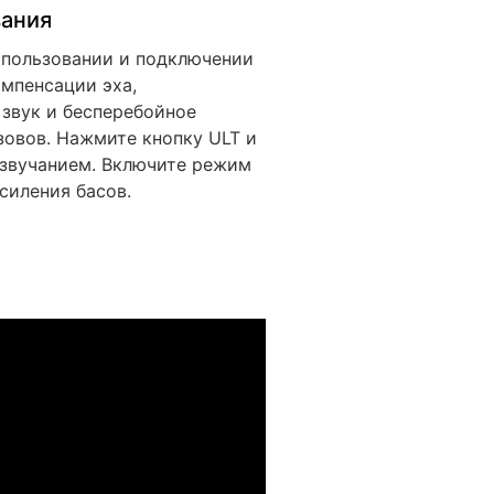
вания
спользовании и подключении
омпенсации эха,
звук и бесперебойное
зовов. Нажмите кнопку ULT и
звучанием. Включите режим
иления басов.