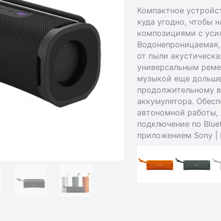
Компактное устройс
куда угодно, чтобы
композициями с уси
Водонепроницаемая,
от пыли акустическа
универсальным реме
музыкой еще дольше
продолжительному в
аккумулятора. Обесп
автономной работы, 
подключение по Blue
приложением Sony | M