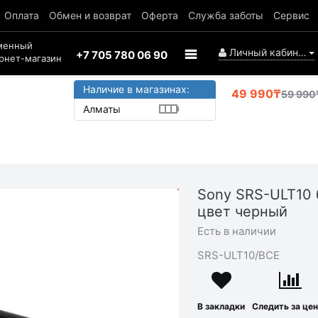
Оплата
Обмен и возврат
Оферта
Служба заботы
Сервис
менный
Личный кабинет
+7 705 780 06 90
рнет-магазин
Наличие в магазинах:
49 990₸
59 990
Алматы
Sony SRS-ULT10 
АКЦИЯ
цвет черный
-10 000₸
Есть в наличии
SRS-ULT10/BCE
В закладки
Следить за це