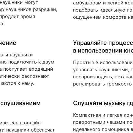
 наушники могут
амбушюрам и легкой ко
ор наушников разряжен,
подобрать идеальную по
 продлит время
ощущением комфорта на
а.
чение
Управляйте процес
в использовании кн
 эти наушники
нно подключить к двум
Простые в использовани
да поступает входящий
управлять наушниками, 
атически распознают
воспроизводить, останав
аются к нему.
регулировать громкость
ослушиванием
Слушайте музыку гд
Компактная и легкая кон
поворотными чашами пр
маетесь в онлайн-
идеального помощника в
эти наушники обеспечат