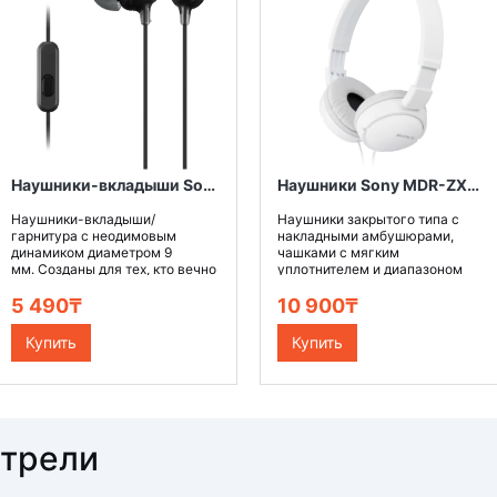
Наушники-вкладыши Sony MDR-EX15AP, цвет чёрный
Наушники Sony MDR-ZX110, цвет белый
Наушники-вкладыши/
Наушники закрытого типа с
гарнитура c неодимовым
накладными амбушюрами,
динамиком диаметром 9
чашками с мягким
мм. Созданы для тех, кто вечно
уплотнителем и диапазоном
н..
воспроиз..
5 490₸
10 900₸
Купить
Купить
отрели