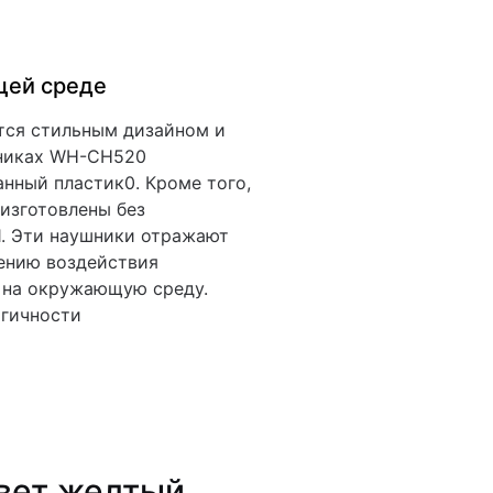
щей среде
тся стильным дизайном и
шниках WH-CH520
нный пластик0. Кроме того,
изготовлены без
1. Эти наушники отражают
ению воздействия
 на окружающую среду.
огичности
вет желтый