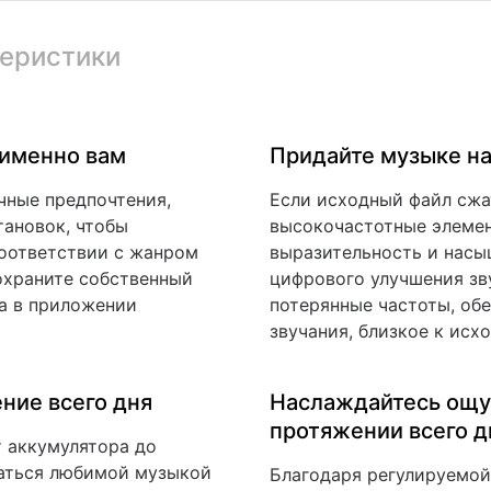
еристики
 именно вам
Придайте музыке на
чные предпочтения,
Если исходный файл сжа
тановок, чтобы
высокочастотные элеме
соответствии с жанром
выразительность и насы
охраните собственный
цифрового улучшения зв
а в приложении
потерянные частоты, об
звучания, близкое к исх
ние всего дня
Наслаждайтесь ощу
протяжении всего д
т аккумулятора до
аться любимой музыкой
Благодаря регулируемой