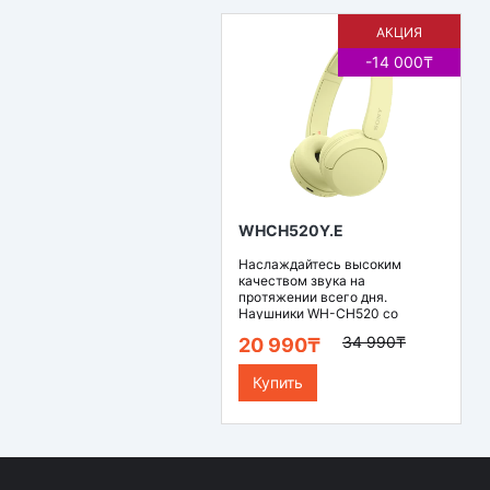
АКЦИЯ
-14 000₸
WHCH520Y.E
Наслаждайтесь высоким
качеством звука на
протяжении всего дня.
Наушники WH-CH520 со
временем раб..
34 990₸
20 990₸
Купить