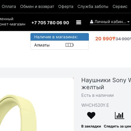
Оплата
Обмен и возврат
Оферта
Служба заботы
Сервис
менный
Личный кабинет
+7 705 780 06 90
рнет-магазин
Наличие в магазинах:
20 990₸
34 990
Алматы
Наушники Sony 
АКЦИЯ
желтый
-14 000₸
Есть в наличии
WHCH520Y.E
В закладки
Следить за це