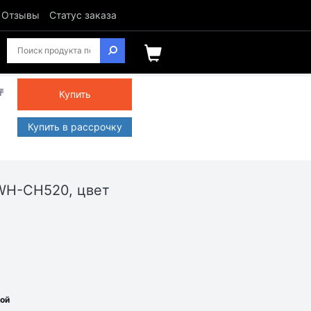
Отзывы
Статус заказа
₸
Купить
Купить в рассрочку
WH-CH520, цвет
ной