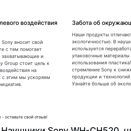
левого воздействия
Забота об окружаю
Наши продукты отличаю
экологичностью. В нау
 Sony вносит свой
используется переработа
те с тем помогает
упаковочные материалы 
е захватывающие и
использования пластика
y Group стоит цель к
стремление Sony к сниж
 воздействия на
продукции и технологий
и с этим мы ускоряем
Узнайте больше об экол
нициатив.
 - оставьте свой отзыв!
 Наушники Sony WH-CH520, ц