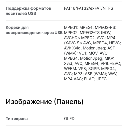
Поддержка форматов
FAT16/FAT32/exFAT/NTFS
носителей USB
Кодеки для
MPEG1: MPEG1; MPEG2-PS:
воспроизведения через USB
MPEG2; MPEG2-TS (HDV,
AVCHD): MPEG2, AVC; MP4
(XAVC S): AVC, MPEG4, HEVC;
AVI: Xvid, MotionJpeg; ASF
(WMV): VC1; MOV: AVC,
MPEG4, MotionJpeg; MKV:
Xvid, AVC, MPEG4, VP8.HEVC;
WEBM: VP8; 3GPP: MPEG4,
AVC; MP3; ASF (WMA); WAV;
MP4 AAC; FLAC; JPEG
Изображение (Панель)
Тип экрана
OLED