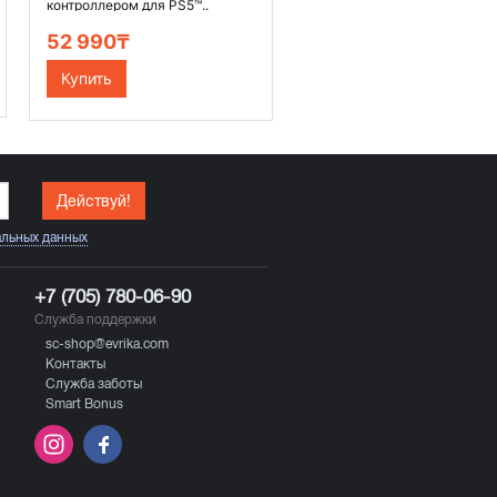
контроллером для PS5™..
52 990₸
Купить
Действуй!
альных данных
+7 (705) 780-06-90
Служба поддержки
sc-shop@evrika.com
Контакты
Служба заботы
Smart Bonus