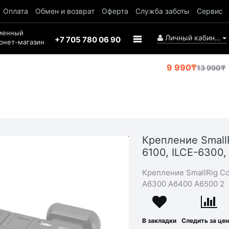
Оплата
Обмен и возврат
Оферта
Служба заботы
Сервис
менный
Личный кабинет
+7 705 780 06 90
рнет-магазин
9 990₸
13 990₸
Крепление Small
АКЦИЯ
6100, ILCE-6300,
-4 000₸
Крепление SmallRig Co
A6300 A6400 A6500 2
В закладки
Следить за це