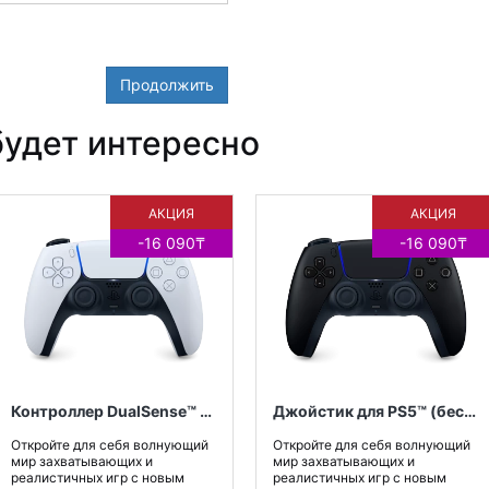
Продолжить
удет интересно
АКЦИЯ
АКЦИЯ
-16 090₸
-16 090₸
Контроллер DualSense™ для PS5™, цвет белый
Джойстик для PS5™ (беспроводной контроллер), цвет Черная Полночь,
Откройте для себя волнующий
Откройте для себя волнующий
мир захватывающих и
мир захватывающих и
реалистичных игр с новым
реалистичных игр с новым