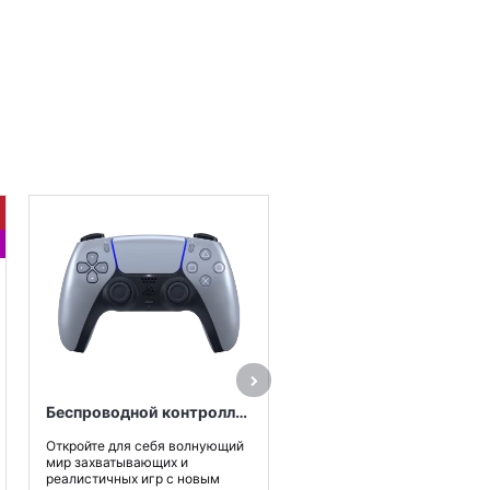
Откройте для себя волную
мир захватывающих и
реалистичных игр с новым
контроллером для PS5™..
52 990₸
Беспроводной контроллер DualSense™ для PS5™, цвет Монетный серебряный
Откройте для себя волнующий
Купить
мир захватывающих и
реалистичных игр с новым