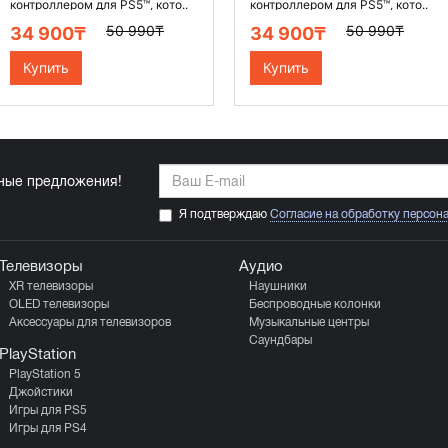
контроллером для PS5™, кото..
контроллером для PS5™, кото..
50 990₸
50 990₸
34 900₸
34 900₸
Купить
Купить
ьные предложения!
Я подтверждаю
Согласие на обработку персон
Телевизоры
Аудио
XR телевизоры
Наушники
OLED телевизоры
Беспроводные колонки
Аксессуары для телевизоров
Музыкальные центры
Саундбары
PlayStation
PlayStation 5
Джойстики
Игры для PS5
Игры для PS4