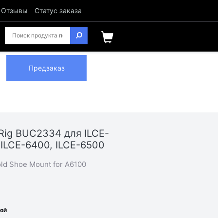
Отзывы
Статус заказа
Предзаказ
Rig BUC2334 для ILCE-
 ILCE-6400, ILCE-6500
ld Shoe Mount for A6100
ной