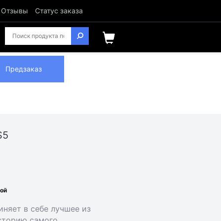
Отзывы
Статус заказа
Предзаказ
S5
ной
иняет в себе лучшее из
историю самого