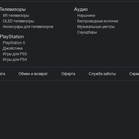
Телевизоры
Аудио
XR телевизоры
Наушники
OLED телевизоры
Беспроводные колонки
Аксессуары для телевизоров
Музыкальные центры
Саундбары
PlayStation
PlayStation 5
Джойстики
Игры для PS5
Игры для PS4
ата
Обмен и возврат
Оферта
Служба заботы
Серв