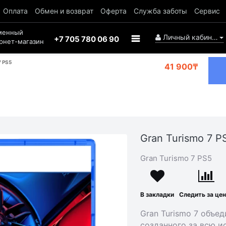
Оплата
Обмен и возврат
Оферта
Служба заботы
Сервис
менный
Личный кабинет
+7 705 780 06 90
рнет-магазин
 PS5
41 900₸
Gran Turismo 7 P
Gran Turismo 7 PS5
В закладки
Следить за це
Gran Turismo 7 объед
созданного за всю 