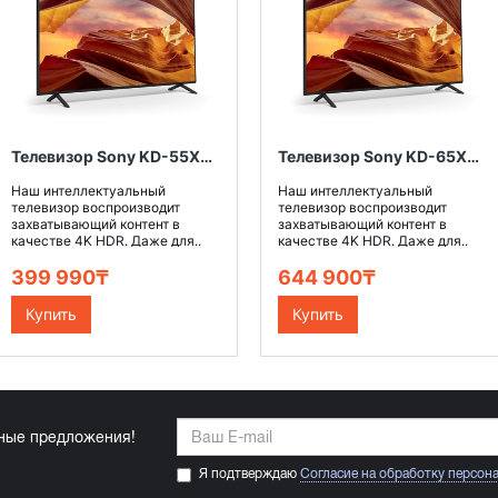
Телевизор Sony KD-55X75WL
Телевизор Sony KD-65X75WL
Наш интеллектуальный
Наш интеллектуальный
телевизор воспроизводит
телевизор воспроизводит
захватывающий контент в
захватывающий контент в
качестве 4K HDR. Даже для..
качестве 4K HDR. Даже для..
399 990₸
644 900₸
Купить
Купить
ьные предложения!
Я подтверждаю
Согласие на обработку персон