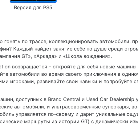
Версия для PS5
о гонять по трассе, коллекционировать автомобили, п
фии? Каждый найдет занятие себе по душе среди огро
ампания GT», «Аркада» и «Школа вождения».
tion возвращается – откройте для себя новые машины 
айте автомобили во время своего приключения в одино
ими игроками, развивайте свои навыки и попробуйте с
шин, доступных в Brand Central и Used Car Dealership 
ческие автомобили, и ультрасовременные суперкары, в
биль управляется по-своему и дарит уникальные ощущ
ссические маршруты из истории GT) с динамически и