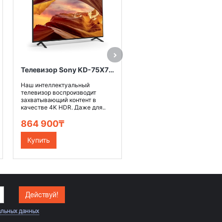
Наушники WF-C710N - ваш
универсальные помощники.
Шумоподавление, увеличе
время работы от ак..
69 990₸
Купить
Телевизор Sony KD-75X75WL
Наш интеллектуальный
телевизор воспроизводит
захватывающий контент в
качестве 4K HDR. Даже для..
864 900₸
Купить
Действуй!
альных данных