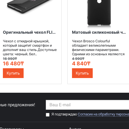
Оригинальный чехол FLIP COVER для Xperia XA Ultra. Цвет: графитовый черный
Матовый силиконовый чехол Brosco Colourful для Sony Xperia XZ2 Premium, черный
Чехол с откидной крышкой,
Чехол Brosco Colourful
который защитит смартфон и
обладает великолепными
дополнит ваш стиль.Доступные
физическими параметрами.
цвета: черный, бел..
Одними из основных являются
в..
16 990₸
4 990₸
16 480₸
4 840₸
Купить
Купить
ьные предложения!
Я подтверждаю
Согласие на обработку персон