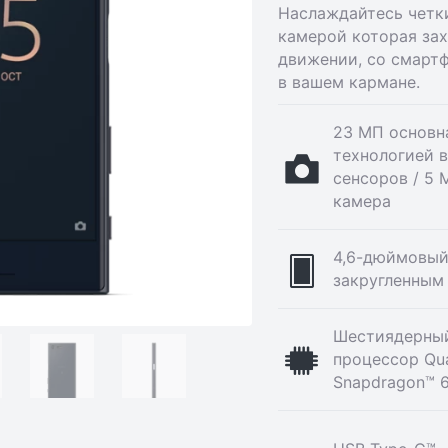
Наслаждайтесь четк
камерой которая зах
движении, со смарт
в вашем кармане.
23 МП основн
технологией 
сенсоров / 5
камера
4,6-дюймовый
закругленным
Шестиядерны
процессор Q
Snapdragon™ 