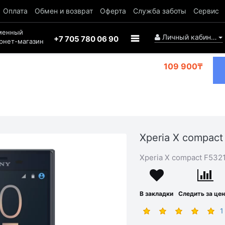
Оплата
Обмен и возврат
Оферта
Служба заботы
Сервис
менный
Личный кабинет
+7 705 780 06 90
рнет-магазин
109 900₸
Xperia X compact
Xperia X compact F532
В закладки
Следить за це
1