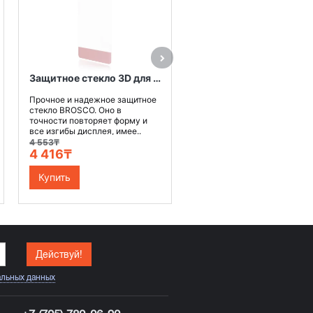
телевизор воспроизводит
захватывающий контент в
качестве 4K HDR. Даже для.
399 99
389 990₸
Купить
Защитное стекло 3D для Sony Xperia XA (Розовое золото)
Прочное и надежное защитное
стекло BROSCO. Оно в
точности повторяет форму и
все изгибы дисплея, имее..
4 553₸
4 416₸
Купить
Действуй!
альных данных