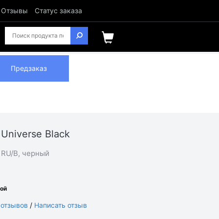
Отзывы
Статус заказа
Предзаказ
 Universe Black
1RU/B, черный
ной
 отзывов
/
Написать отзыв