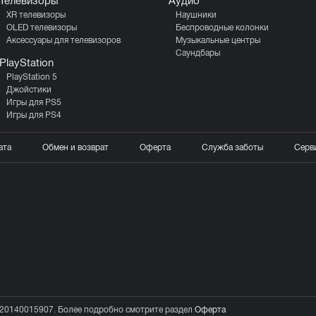
Телевизоры
Аудио
XR телевизоры
Наушники
OLED телевизоры
Беспроводные колонки
Аксессуары для телевизоров
Музыкальные центры
Саундбары
PlayStation
PlayStation 5
Джойстики
Игры для PS5
Игры для PS4
ата
Обмен и возврат
Оферта
Служба заботы
Серв
20140015907. Более подробно смотрите раздел
Оферта