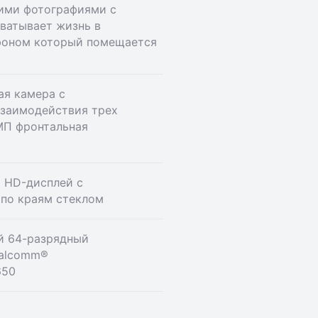
ими фотографиями с
ватывает жизнь в
фоном который помещается
ая камера с
взаимодействия трех
 МП фронтальная
 HD-дисплей c
 по краям стеклом
й 64-разрядный
ualcomm®
650