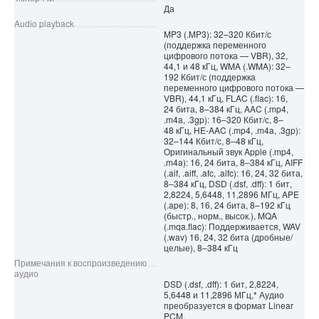
Да
Audio playback
MP3 (.MP3): 32–320 Кбит/с
(поддержка переменного
цифрового потока — VBR), 32,
44,1 и 48 кГц, WMA (.WMA): 32–
192 Кбит/с (поддержка
переменного цифрового потока —
VBR), 44,1 кГц, FLAC (.flac): 16,
24 бита, 8–384 кГц, AAC (.mp4,
.m4a, .3gp): 16–320 Кбит/с, 8–
48 кГц, HE-AAC (.mp4, .m4a, .3gp):
32–144 Кбит/с, 8–48 кГц,
Оригинальный звук Apple (.mp4,
.m4a): 16, 24 бита, 8–384 кГц, AIFF
(.aif, .aiff, .afc, .aifc): 16, 24, 32 бита,
8–384 кГц, DSD (.dsf, .dff): 1 бит,
2,8224, 5,6448, 11,2896 МГц, APE
(.ape): 8, 16, 24 бита, 8–192 кГц
(быстр., норм., высок.), MQA
(.mqa.flac): Поддерживается, WAV
(.wav) 16, 24, 32 бита (дробные/
целые), 8–384 кГц
Примечания к воспроизведению
аудио
DSD (.dsf, .dff): 1 бит, 2,8224,
5,6448 и 11,2896 МГц,* Аудио
преобразуется в формат Linear
PCM.