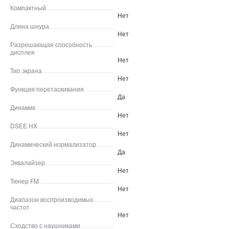
Компактный
Нет
Длина шнура
Нет
Разрешающая способность
дисплея
Нет
Тип экрана
Нет
Функция перетаскивания
Да
Динамик
Нет
DSEE HX
Нет
Динамический нормализатор
Да
Эквалайзер
Нет
Тюнер FM
Нет
Диапазон воспроизводимых
частот
Нет
Сходство с наушниками