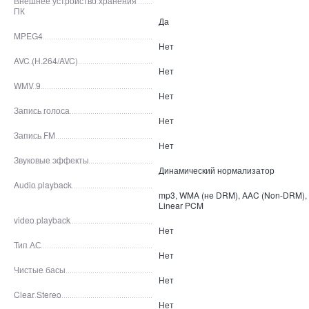
Внешнее устройство хранения
ПК
Да
MPEG4
Нет
AVC (H.264/AVC)
Нет
WMV 9
Нет
Запись голоса
Нет
Запись FM
Нет
Звуковые эффекты
Динамический нормализатор
Audio playback
mp3, WMA (не DRM), AAC (Non-DRM),
Linear PCM
video playback
Нет
Тип АС
Нет
Чистые басы
Нет
Clear Stereo
Нет