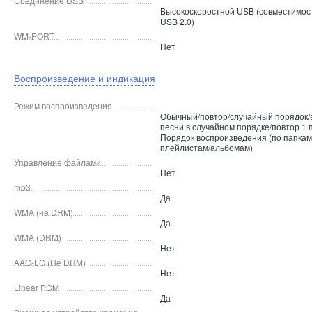
Соединение USB
Высокоскоростной USB (совместимост
USB 2.0)
WM-PORT
Нет
Воспроизведение и индикация
Режим воспроизведения
Обычный/повтор/случайный порядок/
песни в случайном порядке/повтор 1 
Порядок воспроизведения (по папкам
плейлистам/альбомам)
Управление файлами
Нет
mp3
Да
WMA (не DRM)
Да
WMA (DRM)
Нет
AAC-LC (Не DRM)
Нет
Linear PCM
Да