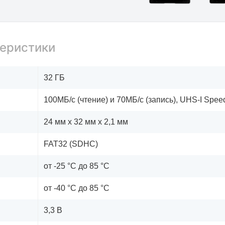
еристики
32 ГБ
100МБ/с (чтение) и 70МБ/с (запись), UHS-I Speed
24 мм x 32 мм x 2,1 мм
FAT32 (SDHC)
от -25 °C до 85 °C
от -40 °C до 85 °C
3,3 В