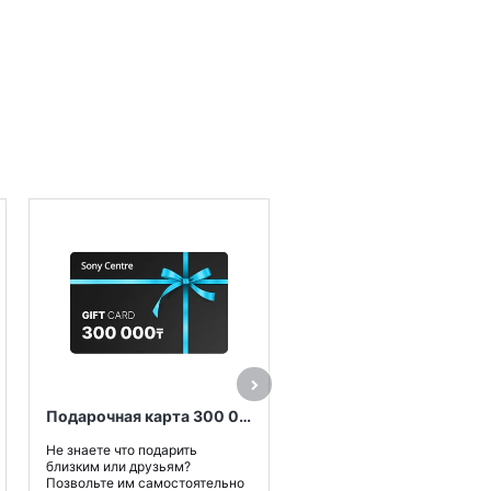
Карты памяти Transcend
SDXC/SDHC 300S отличаю
высокой производительнос
и емкостью, и позволят ..
3 490₸
Подарочная карта 300 000 тенге
Купить
Не знаете что подарить
близким или друзьям?
Позвольте им самостоятельно