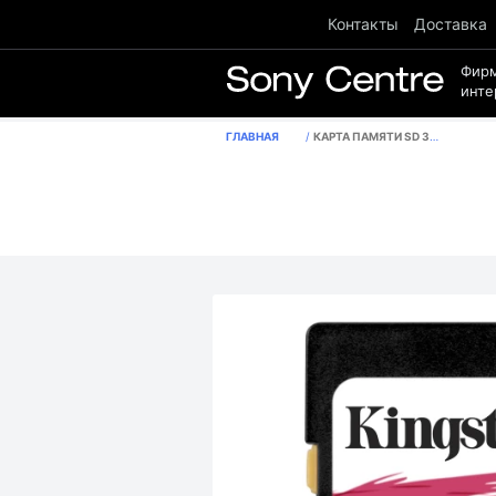
Контакты
Доставка
Фир
инте
ГЛАВНАЯ
КАРТА ПАМЯТИ SD 32GB CLASS 10 U3 KINGSTON SDR/32GB