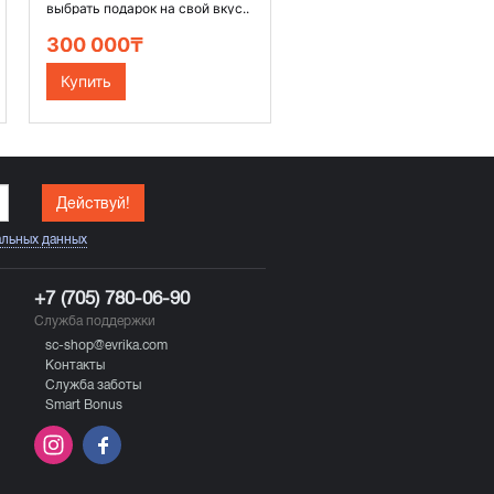
выбрать подарок на свой вкус..
300 000₸
Купить
Действуй!
альных данных
+7 (705) 780-06-90
Служба поддержки
sc-shop@evrika.com
Контакты
Служба заботы
Smart Bonus