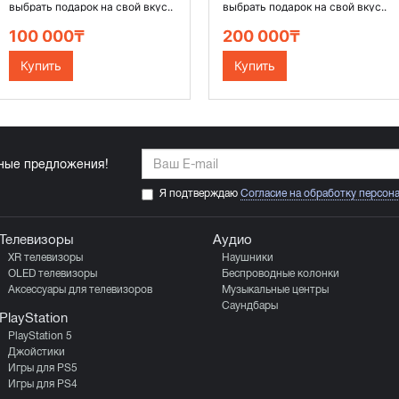
выбрать подарок на свой вкус..
выбрать подарок на свой вкус..
100 000₸
200 000₸
Купить
Купить
ьные предложения!
Я подтверждаю
Согласие на обработку персон
Телевизоры
Аудио
XR телевизоры
Наушники
OLED телевизоры
Беспроводные колонки
Аксессуары для телевизоров
Музыкальные центры
Саундбары
PlayStation
PlayStation 5
Джойстики
Игры для PS5
Игры для PS4