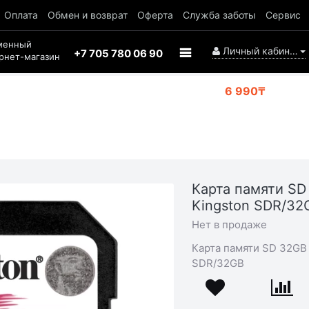
Оплата
Обмен и возврат
Оферта
Служба заботы
Сервис
менный
Личный кабинет
+7 705 780 06 90
рнет-магазин
6 990₸
Карта памяти SD
Kingston SDR/32
Нет в продаже
Карта памяти SD 32GB 
SDR/32GB