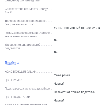
ожидания) для Energy Star
-
Соответствие стандарту Energy
Star®
-
Требования к электропитанию
(напряжение/частота)
50 Гц, Переменный ток 220–240 В
Режим энергосбережения / режим
выключенной подсветки
Да
Управление динамической
подсветкой
Да
Дизайн
КОНСТРУКЦИЯ РАМКИ
Узкая рамка
ЦВЕТ РАМКИ
Черный
Подставка со стильным дизайном
Незаметная тонкая подставка
ЦВЕТ ПОДСТАВКИ
Черный