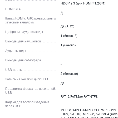
HDCP 2.3 (для HDMI™1/2/3/4)
HDMI-CEC
Да
Канал HDMI с ARC (реверсивным
звуковым каналом)
Да (ARC)
Цифровые аудиовыходы
1 (боковой)
Выходы для наушников
1 (боковой)
Аудиовыходы
-
Выходы для сабвуфера
-
USB-порты
2 (боковые)
Запись на жесткий диск USB
Да
Поддержка форматов носителей
USB
FAT16/FAT32/exFAT/NTFS
Кодеки для воспроизведения
через USB
MPEG1: MPEG1/MPEG2PS :MPEG2/M
(HDV, AVCHD): MPEG2, AVC/MP4 (XAVC
AVC, MPEG4, HEVC/AVI: Xvid, MotionJ