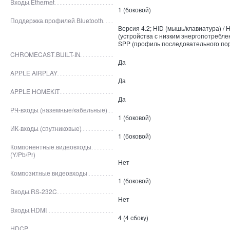
Входы Ethernet
1 (боковой)
Поддержка профилей Bluetooth
Версия 4.2; HID (мышь/клавиатура) /
(устройства с низким энергопотреблен
SPP (профиль последовательного по
CHROMECAST BUILT-IN
Да
APPLE AIRPLAY
Да
APPLE HOMEKIT
Да
РЧ-входы (наземные/кабельные)
1 (боковой)
ИК-входы (спутниковые)
1 (боковой)
Компонентные видеовходы
(Y/Pb/Pr)
Нет
Композитные видеовходы
1 (боковой)
Входы RS-232C
Нет
Входы HDMI
4 (4 сбоку)
HDCP