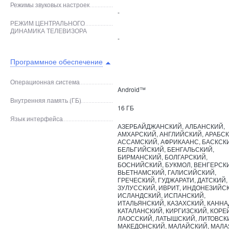
Режимы звуковых настроек
-
РЕЖИМ ЦЕНТРАЛЬНОГО
ДИНАМИКА ТЕЛЕВИЗОРА
-
Программное обеспечение
Операционная система
Android™
Внутренняя память (ГБ)
16 ГБ
Язык интерфейса
АЗЕРБАЙДЖАНСКИЙ, АЛБАНСКИЙ,
АМХАРСКИЙ, АНГЛИЙСКИЙ, АРАБСК
АССАМСКИЙ, АФРИКААНС, БАСКСК
БЕЛЬГИЙСКИЙ, БЕНГАЛЬСКИЙ,
БИРМАНСКИЙ, БОЛГАРСКИЙ,
БОСНИЙСКИЙ, БУКМОЛ, ВЕНГЕРСК
ВЬЕТНАМСКИЙ, ГАЛИСИЙСКИЙ,
ГРЕЧЕСКИЙ, ГУДЖАРАТИ, ДАТСКИЙ,
ЗУЛУССКИЙ, ИВРИТ, ИНДОНЕЗИЙС
ИСЛАНДСКИЙ, ИСПАНСКИЙ,
ИТАЛЬЯНСКИЙ, КАЗАХСКИЙ, КАННА
КАТАЛАНСКИЙ, КИРГИЗСКИЙ, КОРЕ
ЛАОССКИЙ, ЛАТЫШСКИЙ, ЛИТОВСК
МАКЕДОНСКИЙ, МАЛАЙСКИЙ, МАЛА