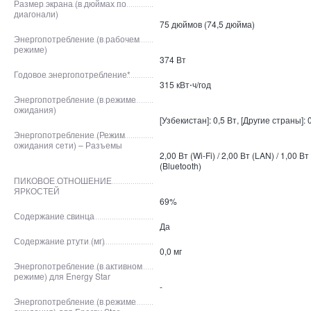
Размер экрана (в дюймах по
диагонали)
75 дюймов (74,5 дюйма)
Энергопотребление (в рабочем
режиме)
374 Вт
Годовое энергопотребление*
315 кВт⋅ч/год
Энергопотребление (в режиме
ожидания)
[Узбекистан]: 0,5 Вт, [Другие страны]: 
Энергопотребление (Режим
ожидания сети) – Разъемы
2,00 Вт (Wi-Fi) / 2,00 Вт (LAN) / 1,00 Вт
(Bluetooth)
ПИКОВОЕ ОТНОШЕНИЕ
ЯРКОСТЕЙ
69%
Содержание свинца
Да
Содержание ртути (мг)
0,0 мг
Энергопотребление (в активном
режиме) для Energy Star
-
Энергопотребление (в режиме