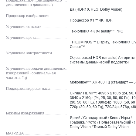
динамического диапазона)
Да (HDR10, HLG, Dolby Vision)
Процессор изображения
Процессор X1™ 4K HDR
Улучшение четкости
Технология 4K X-Reality™ PRO
Улучшение цвета
TRILUMINOS™ Display, Технология Li
Colour™
Улучшение контрастности
Object-based HDR remaster, Алгоритм
системы динамической подсветки
Улучшение передачи динамичных
изображений (оригинальная
частота, Гц)
Motionflow™ XR 400 Гц (стандарт — 5
Поддержка видеосигнала
Сигнал HDMI™: 4096 x 2160p (24, 50, 6
3840 x 2160p (24, 25, 30, 50, 60 Гц), 1
(30, 50, 60 Гц), 1080/24p, 1080i (50, 60 
720p (30, 50, 60 Гц), 720/24p, 576p, 48
Режимы изображения
Яркий / Стандартный / Кино / Игры /
Графика / Фото / Пользовательский / 
Dolby Vision / Темный Dolby Vision
МАТРИЦА