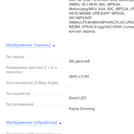
(WMV): VC1/MOV: AVC, MPEG4,
MotionJpeg/MKV: Xvid, AVC, MPEG4, V
HEVC/WEBM: VP8/3GPP: MPEG4,
AVC/MP3/ASF
(WMA)/LPCM/WAV/MP4AAC/FLAC/JPE
WEBM: VP9/AC4/ogg/AAC/ARW (тольк
контакт экрана)
Изображение (панель)
Тип экрана
ЖК-дисплей
Разрешение дисплея (Г x В, в
пикселях)
3840 x 2160
Угол просмотра (X-Wide Angle)
-
Тип подсветки
Direct LED
Тип затемнения
Frame Dimming
Изображение (обработка)
Поддержка HDR (расширенного