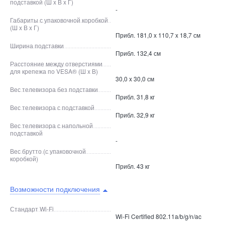
подставкой (Ш x В x Г)
-
Габариты с упаковочной коробкой
(Ш x В x Г)
Прибл. 181,0 x 110,7 x 18,7 см
Ширина подставки
Прибл. 132,4 см
Расстояние между отверстиями
для крепежа по VESA® (Ш x В)
30,0 x 30,0 см
Вес телевизора без подставки
Прибл. 31,8 кг
Вес телевизора с подставкой
Прибл. 32,9 кг
Вес телевизора с напольной
подставкой
-
Вес брутто (с упаковочной
коробкой)
Прибл. 43 кг
Возможности подключения
Стандарт Wi-Fi
Wi-Fi Certified 802.11a/b/g/n/ac