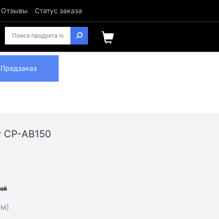
Отзывы
Статус заказа
Предзаказ
y CP-AB150
ной
 м)