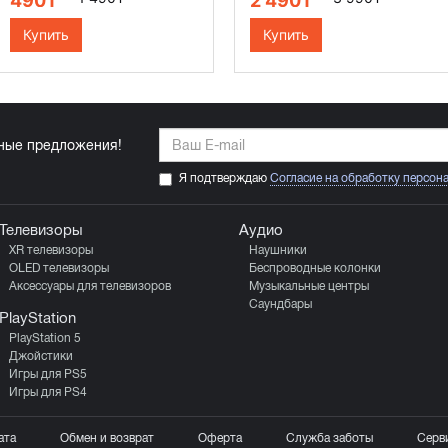
490₸
2 490₸
Купить
Купить
ьные предложения!
Я подтверждаю
Согласие на обработку персон
Телевизоры
Аудио
XR телевизоры
Наушники
OLED телевизоры
Беспроводные колонки
Аксессуары для телевизоров
Музыкальные центры
Саундбары
PlayStation
PlayStation 5
Джойстики
Игры для PS5
Игры для PS4
ата
Обмен и возврат
Оферта
Служба заботы
Серв