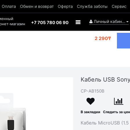
Оплата
Обмен и возврат
Оферта
Служба заботы
Сервис
менный
Личный кабинет
+7 705 780 06 90
рнет-магазин
2 290₸
Кабель USB Son
CP-AB150B
В закладки
Следить за це
Кабель MicroUSB (1.5