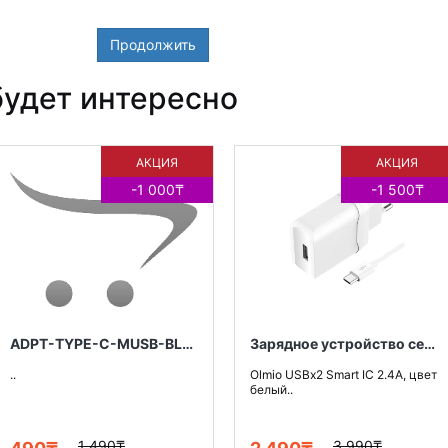
Продолжить
удет интересно
АКЦИЯ
АКЦИЯ
-1 000₸
-1 500₸
ADPT-TYPE-C-MUSB-BLACK
Зарядное устройство сетевое Olmio USBx2 Smart IC 2.4A, цвет белый
..
Olmio USBx2 Smart IC 2.4A, цвет
белый..
1 490₸
3 990₸