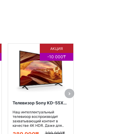
АКЦИЯ
АКЦИ
-10 000₸
-164 9
Наш интеллектуальный
телевизор воспроизводит
захватывающий контент в
качестве 4K HDR. Даже для.
644 900
479 990₸
Купить
Телевизор Sony KD-55X75WL
Наш интеллектуальный
телевизор воспроизводит
захватывающий контент в
качестве 4K HDR. Даже для..
399 990₸