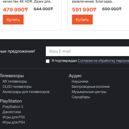
качестве 4K HDR. Даже для..
развлечения. Благодар..
644 900₸
699 900₸
479 990₸
591 990₸
Купить
Купить
ьные предложения!
Я подтверждаю
Согласие на обработку персон
Телевизоры
Аудио
XR телевизоры
Наушники
OLED телевизоры
Беспроводные колонки
Аксессуары для телевизоров
Музыкальные центры
Саундбары
PlayStation
PlayStation 5
Джойстики
Игры для PS5
Игры для PS4