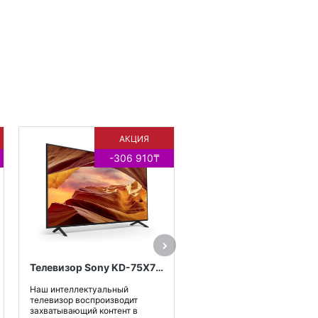
АКЦИЯ
-306 910₸
Наушники закрытого типа с
накладными амбушюрами,
чашками с мягким
уплотнителем и диапазоно
воспроиз..
10 900₸
Купить
Телевизор Sony KD-75X75WL
Наш интеллектуальный
телевизор воспроизводит
захватывающий контент в