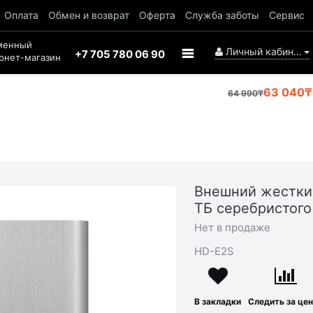
Оплата
Обмен и возврат
Оферта
Служба заботы
Сервис
менный
Личный кабинет
+7 705 780 06 90
рнет-магазин
63 040₸
64 990₸
Внешний жесткий
ТБ серебристого
Нет в продаже
HD-E2S
В закладки
Следить за це