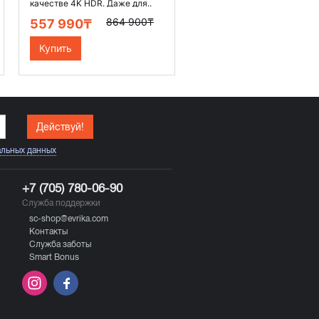
качестве 4K HDR. Даже для..
864 900₸
557 990₸
Купить
Действуй!
альных данных
+7 (705) 780-06-90
Служба поддержки
sc-shop@evrika.com
Контакты
Служба заботы
Smart Bonus