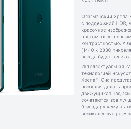
Флагманский Xperia
с поддержкой HDR, ч
красочное изображе
цветом, насыщенным
контрастностью. А 
(1440 х 2880 пиксел
всегда будет велико
Интеллектуальная ка
технологией искусст
Xperia™. Она предуг
позволяя делать пр
движущихся над земл
сочетаются все лучш
благодаря чему вы в
великолепные резуль