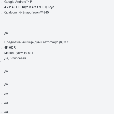
Google Android™ P
4 x 2.45 ГГц Kryo и 4 x 1.9 ГГц Kryo
Qualcomm® Snapdragon™ 845
да
Предиктивный гибридный автофокус (0,03 с)
4K HDR
Motion Eye™ 19 МП
Да, 5-тиосевая
t
а
да
да
да
да
да