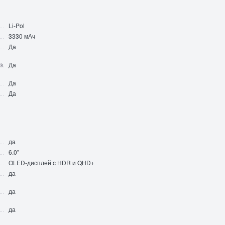
Li-Pol
3330 мАч
Да
ck
Да
Да
Да
да
6.0"
OLED-дисплей c HDR и QHD+
да
да
да