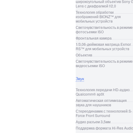
широкоугольный объектив Sony 
Lens с диафрагмой f/2,0
Технология обработки
изображений BIONZ™ для
мобильных устройств
Светочувствительность в режиме
фотосъемки ISO
Фронтальная камера
1/3,06-дюймовая матрица Exmor
RS™ для мобильных устройств
Объектив
Светочувствительность в режиме
видеосъемки ISO
Звук
Технология передачи HD-аудио
Qualcomm® aptX
Автоматическая оптимизация
звука для наушников
Стереодинамик с технологией S-
Force Front Surround
Аудио разъем 3,5мм
Поддержка формата Hi-Res Audi