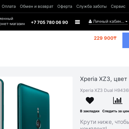
Оплата
Обмен и возврат
Оферта
Служба заботы
Сервис
менный
Личный кабинет
+7 705 780 06 90
рнет-магазин
229 900₸
Xperia XZ3, цвет
Xperia XZ3 Dual H943
В закладки
Следить за це
Крути ниже, чтоб
комплект!