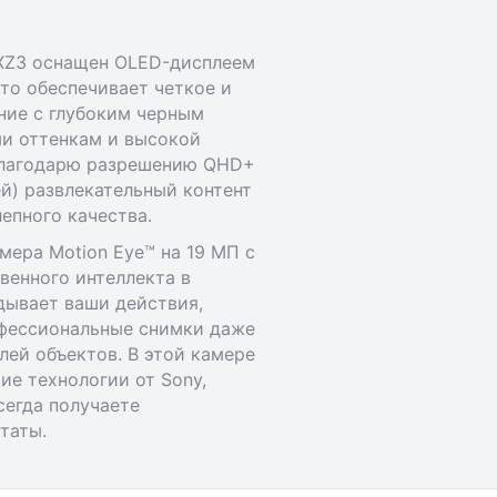
 XZ3 оснащен OLED-дисплеем
то обеспечивает четкое и
ние с глубоким черным
и оттенкам и высокой
благодарю разрешению QHD+
ей) развлекательный контент
лепного качества.
мера Motion Eye™ на 19 МП с
венного интеллекта в
адывает ваши действия,
офессиональные снимки даже
ей объектов. В этой камере
ие технологии от Sony,
сегда получаете
таты.