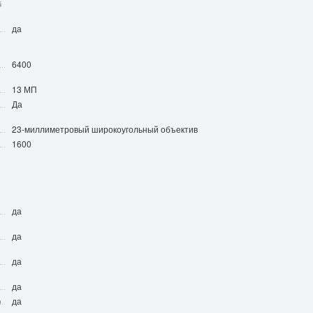
G
да
6400
13 МП
Да
23-миллиметровый широкоугольный объектив
1600
да
да
да
да
o
да