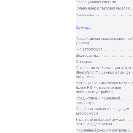
Операционная система
Кол-во ядер и тактовая частота:
Процессор
Камера
Предиктивная съемка (движение/
улыбка)
Тип автофокуса
Видеосъемка
Основная
Технология стабилизации видео
SteadyShot™ с режимом Intelligen
Active Mode
Матрица 1/2,3-дюймовая матриц
Exmor RS™ с памятью для
мобильных устройств
Предиктивный гибридный
автофокус
Серийная съемка со следящим
автофокусом
8-кратный цифровой зум для
фото- и видеосъемки
Фирменный 25-миллиметровый