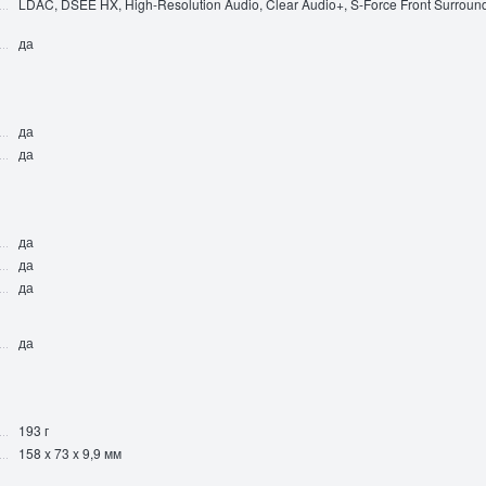
LDAC, DSEE HX, High-Resolution Audio, Clear Audio+, S-Force Front Surroun
да
да
да
да
да
да
да
193 г
158 x 73 x 9,9 мм