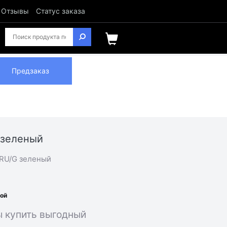
Отзывы
Статус заказа
Предзаказ
 зеленый
6RU/G зеленый
ной
ы купить выгодный