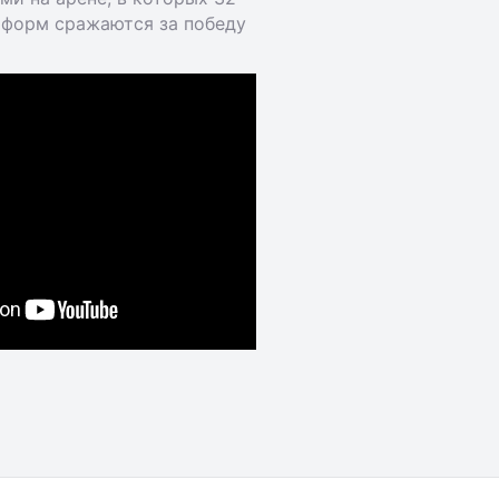
тформ сражаются за победу