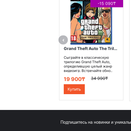
-15 090₸
Grand Theft Auto The Trilogy Definitive Edition PS4
Сыграйте в классическую
трилогию Grand Theft Auto,
определившую целый жанр
видеоигр. Встречайте обно..
34 990₸
19 900₸
Купить
Подпишитесь на новинки и уникал