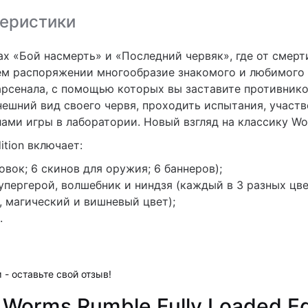
еристики
х «Бой насмерть» и «Последний червяк», где от смерти
шем распоряжении многообразие знакомого и любимого
арсенала, с помощью которых вы заставите противнико
нешний вид своего червя, проходить испытания, участв
ами игры в лаборатории. Новый взгляд на классику Wo
ition включает:
овок; 6 скинов для оружия; 6 баннеров);
 супергерой, волшебник и ниндзя (каждый в 3 разных цв
, магический и вишневый цвет);
.
 - оставьте свой отзыв!
Worms Rumble Fully Loaded Ed