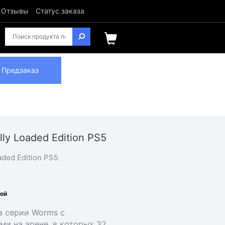
Отзывы
Статус заказа
Предзаказ
ly Loaded Edition PS5
aded Edition PS5
ной
а серии Worms с
и на арене, в которых 32