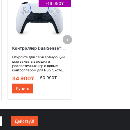
-16 090₸
-16 09
Откройте для себя волную
мир захватывающих и
реалистичных игр с новым
контроллером для PS5™, кото
50 990₸
34 900₸
Контроллер DualSense™ для PS5™, цвет белый
Купить
Откройте для себя волнующий
мир захватывающих и
реалистичных игр с новым
контроллером для PS5™, кото..
50 990₸
34 900₸
Купить
Действуй!