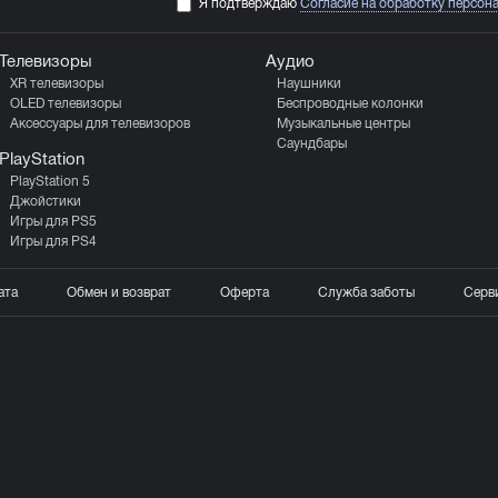
Я подтверждаю
Согласие на обработку персон
Телевизоры
Аудио
XR телевизоры
Наушники
OLED телевизоры
Беспроводные колонки
Аксессуары для телевизоров
Музыкальные центры
Саундбары
PlayStation
PlayStation 5
Джойстики
Игры для PS5
Игры для PS4
ата
Обмен и возврат
Оферта
Служба заботы
Серв