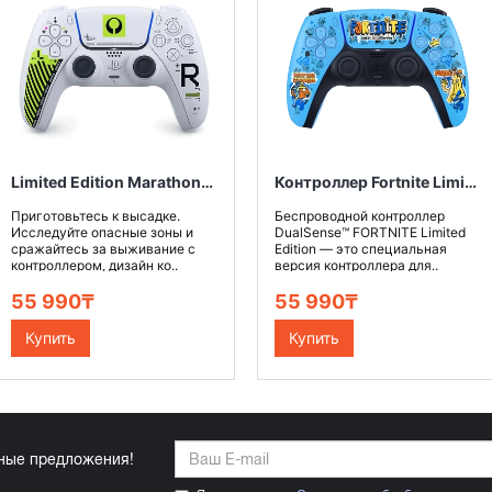
Limited Edition Marathon™ DualSense для PS5, беспроводной контроллер
Контроллер Fortnite Limited Edition PS5 DualSense
Приготовьтесь к высадке.
Беспроводной контроллер
Исследуйте опасные зоны и
DualSense™ FORTNITE Limited
сражайтесь за выживание с
Edition — это специальная
контроллером, дизайн ко..
версия контроллера для..
55 990₸
55 990₸
Купить
Купить
ьные предложения!