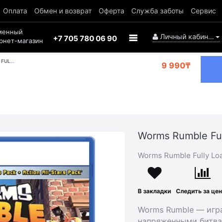
Оплата
Обмен и возврат
Оферта
Служба заботы
Сервис
менный
Личный кабинет
+7 705 780 06 90
рнет-магазин
TION PS5
9 990₸
Worms Rumble Ful
Worms Rumble Fully Lo
В закладки
Следить за це
Worms Rumble — игр
напряженными битвам