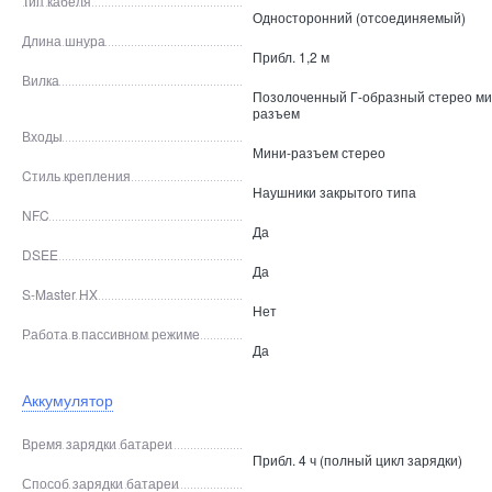
Тип кабеля
Односторонний (отсоединяемый)
Длина шнура
Прибл. 1,2 м
Вилка
Позолоченный Г-образный стерео ми
разъем
Входы
Мини-разъем стерео
Cтиль крепления
Наушники закрытого типа
NFC
Да
DSEE
Да
S-Master HX
Нет
Работа в пассивном режиме
Да
Аккумулятор
Время зарядки батареи
Прибл. 4 ч (полный цикл зарядки)
Способ зарядки батареи