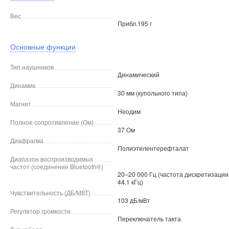
Вес
Прибл.195 г
Основные функции
Тип наушников
Динамический
Динамик
30 мм (купольного типа)
Магнит
Неодим
Полное сопротивление (Ом)
37 Ом
Диафрагма
Полиэтилентерефталат
Диапазон воспроизводимых
частот (соединение Bluetooth®)
20–20 000 Гц (частота дискретизации
44,1 кГц)
Чувствительность (ДБ/МВТ)
103 дБ/мВт
Регулятор громкости
Переключатель такта