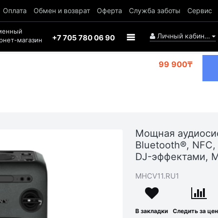
Оплата
Обмен и возврат
Оферта
Служба заботы
Сервис
менный
Личный кабинет
+7 705 780 06 90
рнет-магазин
99 900₸
Мощная аудиоси
Bluetooth®, NFC
DJ-эффектами, 
MHCV11.RU1
В закладки
Следить за це