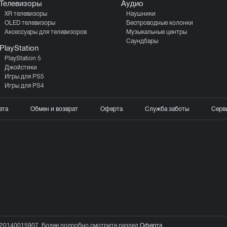
Телевизоры
Аудио
XR телевизоры
Наушники
OLED телевизоры
Беспроводные колонки
Аксессуары для телевизоров
Музыкальные центры
Саундбары
PlayStation
PlayStation 5
Джойстики
Игры для PS5
Игры для PS4
ата
Обмен и возврат
Оферта
Служба заботы
Серв
20140015907. Более подробно смотрите раздел
Оферта