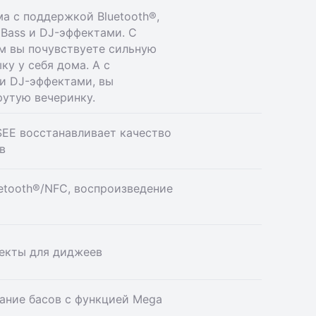
а с поддержкой Bluetooth®,
Bass и DJ-эффектами. С
м вы почувствуете сильную
ку у себя дома. А с
и DJ-эффектами, вы
рутую вечеринку.
SEE восстанавливает качество
в
etooth®/NFC, воспроизведение
екты для диджеев
ание басов с функцией Mega