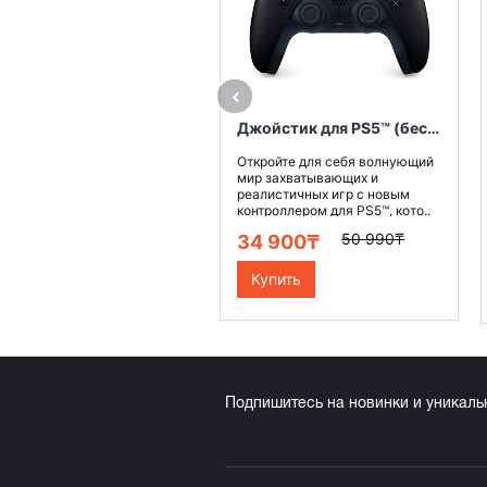
Джойстик для PS5™ (беспроводной контроллер), цвет Черная Полночь,
Откройте для себя волнующий
мир захватывающих и
реалистичных игр с новым
контроллером для PS5™, кото..
50 990₸
34 900₸
Купить
Подпишитесь на новинки и уникал