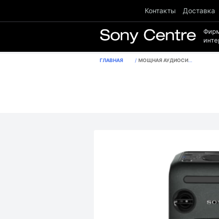
Контакты
Доставка
Фир
инте
ГЛАВНАЯ
МОЩНАЯ АУДИОСИСТЕМА С ПОДДЕРЖКОЙ BLUETOOTH®, NFC, ФУНКЦИЕЙ MEGA BASS И DJ-ЭФФЕКТАМИ, MHC-V11