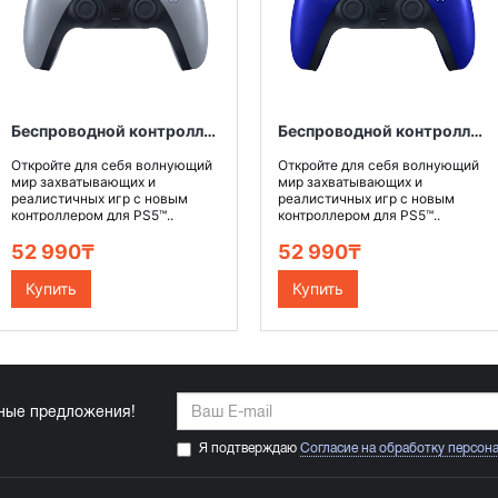
Беспроводной контроллер DualSense™ для PS5™, цвет Монетный серебряный
Беспроводной контроллер DualSense™ для PS5™, цвет Кобальтовый синий
Откройте для себя волнующий
Откройте для себя волнующий
мир захватывающих и
мир захватывающих и
реалистичных игр с новым
реалистичных игр с новым
контроллером для PS5™..
контроллером для PS5™..
52 990₸
52 990₸
Купить
Купить
ьные предложения!
Я подтверждаю
Согласие на обработку персон