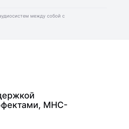
аудиосистем между собой с
держкой
эффектами, MHC-