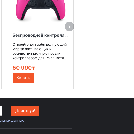
Откройте для себя волную
мир захватывающих и
реалистичных игр с новым
контроллером для PS5™, кото
50 990₸
Беспроводной контроллер DualSense™ для PS5™, цвет Розовый "Новая звезда"
Откройте для себя волнующий
Купить
мир захватывающих и
реалистичных игр с новым
контроллером для PS5™, кото..
50 990₸
Купить
Действуй!
альных данных