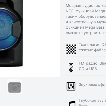
Мощная аудиосистем
NFC, функцией Mega 
таким оборудование
и качественную музы
функцией Mega Bass 
сможете устроить к
Технология D
сжатых файло
FM-радио, Blu
CD и USB
Звуковые эфф
Глубокое звуч
Bass