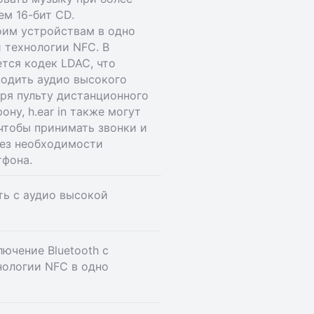
ем 16-бит CD.
оим устройствам в одно
 технологии NFC. В
тся кодек LDAC, что
водить аудио высокого
ря пульту дистанционного
ну, h.ear in также могут
чтобы принимать звонки и
без необходимости
тфона.
ь с аудио высокой
ючение Bluetooth с
ологии NFC в одно