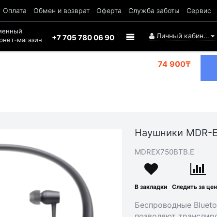
Оплата
Обмен и возврат
Оферта
Служба заботы
Сервис
менный
Личный кабинет
+7 705 780 06 90
рнет-магазин
74 900₸
Наушники MDR-E
MDREX750BTB.E
В закладки
Следить за це
Беспроводные Bluetoo
позволяют транслир