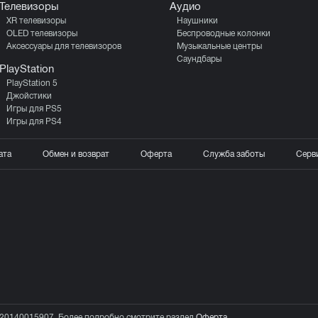
Телевизоры
Аудио
XR телевизоры
Наушники
OLED телевизоры
Беспроводные колонки
Аксессуары для телевизоров
Музыкальные центры
Саундбары
PlayStation
PlayStation 5
Джойстики
Игры для PS5
Игры для PS4
ата
Обмен и возврат
Оферта
Служба заботы
Серв
20140015907. Более подробно смотрите раздел
Оферта