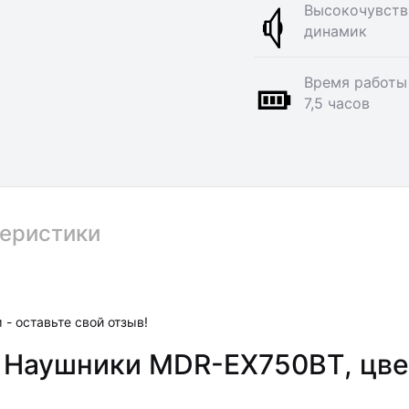
Высокочувств
динамик
Время работы
7,5 часов
еристики
 - оставьте свой отзыв!
 Наушники MDR-EX750BT, цве