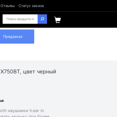
Отзывы
Статус заказа
Предзаказ
X750BT, цвет черный
ной
th наушники h.ear in
овать музыку при более