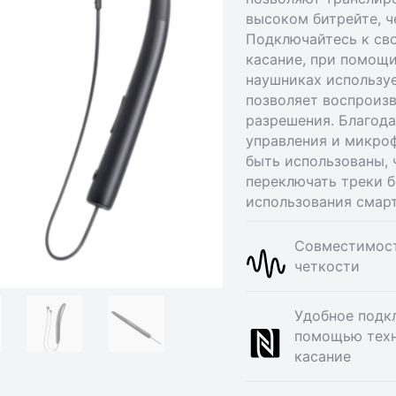
высоком битрейте, ч
Подключайтесь к св
касание, при помощи
наушниках используе
позволяет воспроиз
разрешения. Благода
управления и микрофо
быть использованы, 
переключать треки 
использования смар
Совместимост
четкости
Удобное подкл
помощью техн
касание