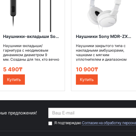
Наушники-вкладыши Sony MDR-EX15AP, цвет чёрный
Наушники Sony MDR-ZX110, цвет белый
Наушники-вкладыши/
Наушники закрытого типа с
гарнитура c неодимовым
накладными амбушюрами,
динамиком диаметром 9
чашками с мягким
мм. Созданы для тех, кто вечно
уплотнителем и диапазоном
н..
воспроиз..
5 490₸
10 900₸
Купить
Купить
ьные предложения!
Я подтверждаю
Согласие на обработку персон