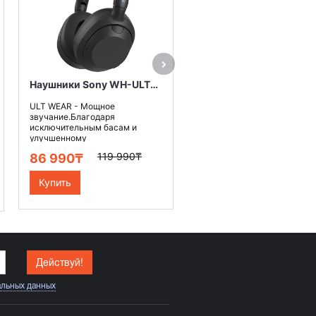
ULT WEAR - Мощное
звучание.Благодаря
исключительным басам и
улучшенному
шумоподавлению наши нов
119 990₸
86 990₸
н..
Купить
Наушники Sony WH-ULT900N, цвет черный
ULT WEAR - Мощное
звучание.Благодаря
исключительным басам и
улучшенному
шумоподавлению наши новые
119 990₸
86 990₸
н..
Купить
Действуй!
альных данных