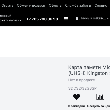
Оплата
Обмен и возврат
Оферта
Служба заботы
Сервис
менный
Личный кабинет
+7 705 780 06 90
рнет-магазин
Карта памяти Mi
(UHS-I) Kingsto
Нет в продаже
SDCS2/32GBSP
В закладки
Следить за це