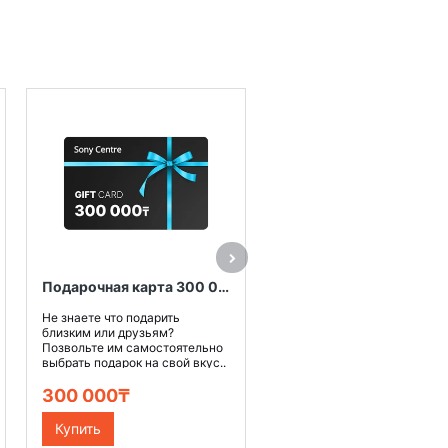
Карты памяти Transcend
SDXC/SDHC 300S отличаю
высокой производительнос
и емкостью, и позволят ..
3 490₸
Подарочная карта 300 000 тенге
Купить
Не знаете что подарить
близким или друзьям?
Позвольте им самостоятельно
выбрать подарок на свой вкус..
300 000₸
Купить