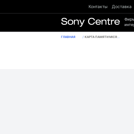
Контакты
Доставка
Фир
инте
ГЛАВНАЯ
КАРТА ПАМЯТИ MICROSD 32GB CLASS 10 (UHS-I) KINGSTON SDCS2/32GBSP