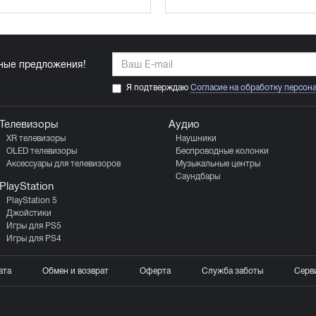
ьные предложения!
Я подтверждаю
Согласие на обработку персон
Телевизоры
Аудио
XR телевизоры
Наушники
OLED телевизоры
Беспроводные колонки
Аксессуары для телевизоров
Музыкальные центры
Саундбары
PlayStation
PlayStation 5
Джойстики
Игры для PS5
Игры для PS4
ата
Обмен и возврат
Оферта
Служба заботы
Серв