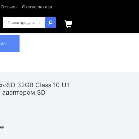
Отзывы
Статус заказа
каз
roSD 32GB Class 10 U1
 адаптером SD
ной