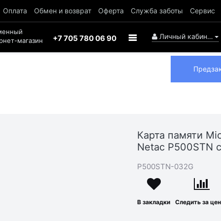
Оплата
Обмен и возврат
Оферта
Служба заботы
Сервис
менный
Личный кабинет
+7 705 780 06 90
рнет-магазин
Предза
Карта памяти Mic
Netac P500STN с
P500STN-032G
В закладки
Следить за це