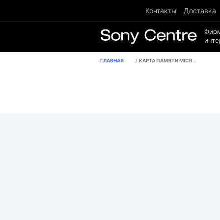
Контакты
Доставка
Фир
инте
ГЛАВНАЯ
КАРТА ПАМЯТИ MICROSD 32GB CLASS 10 U1 NETAC P500STN С АДАПТЕРОМ SD