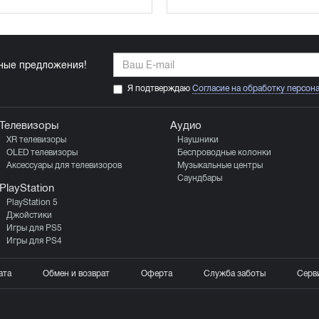
ьные предложения!
Я подтверждаю
Согласие на обработку персон
Телевизоры
Аудио
XR телевизоры
Наушники
OLED телевизоры
Беспроводные колонки
Аксессуары для телевизоров
Музыкальные центры
Саундбары
PlayStation
PlayStation 5
Джойстики
Игры для PS5
Игры для PS4
ата
Обмен и возврат
Оферта
Служба заботы
Серв