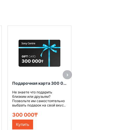
Карты памяти Transcend
SDXC/SDHC 300S отличаю
высокой производительнос
и емкостью, и позволят ..
3 490₸
Подарочная карта 300 000 тенге
Купить
Не знаете что подарить
близким или друзьям?
Позвольте им самостоятельно
выбрать подарок на свой вкус..
300 000₸
Купить