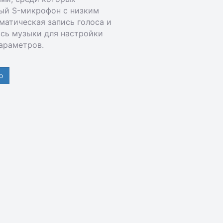
ый S-микрофон с низким
матическая запись голоса и
ись музыки для настройки
араметров.
ю