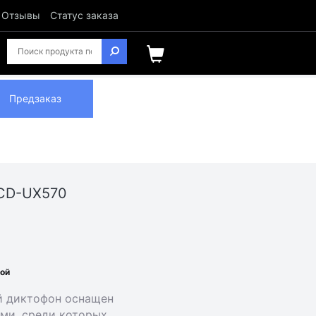
Отзывы
Статус заказа
Предзаказ
ICD-UX570
ной
й диктофон оснащен
ми, среди которых