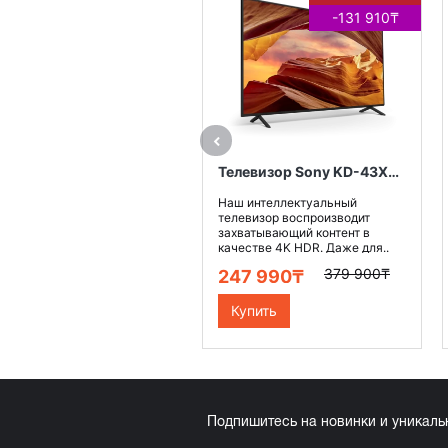
-131 910₸
Телевизор Sony KD-43X75WL
Наш интеллектуальный
телевизор воспроизводит
захватывающий контент в
качестве 4K HDR. Даже для..
379 900₸
247 990₸
Купить
Подпишитесь на новинки и уникал