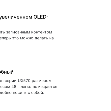
 увеличенном OLED-
ять записанным контентом
еперь это можно делать на
добный
он серии UX570 размером
 весом 48 г легко помещается
удобно носить с собой.