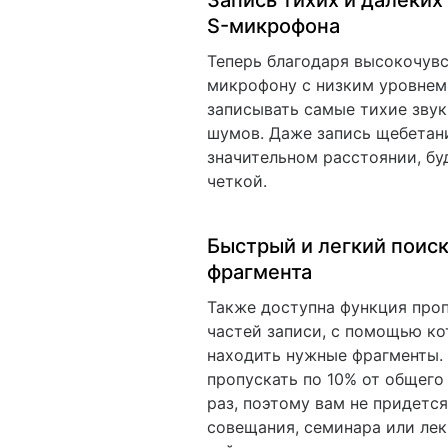
Запись тихих и далеких
S-микрофона
Теперь благодаря высокочув
микрофону с низким уровнем
записывать самые тихие зву
шумов. Даже запись щебетани
значительном расстоянии, бу
четкой.
Быстрый и легкий поис
фрагмента
Также доступна функция про
частей записи, с помощью к
находить нужные фрагменты.
пропускать по 10% от общего
раз, поэтому вам не придетс
совещания, семинара или лек