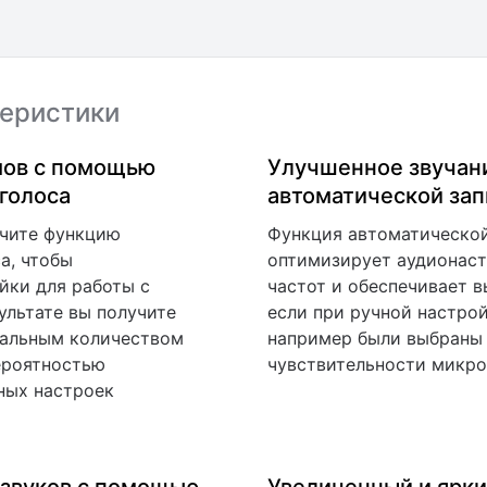
еристики
ов с помощью
Улучшенное звучан
 голоса
автоматической за
чите функцию
Функция автоматическо
а, чтобы
оптимизирует аудионас
йки для работы с
частот и обеспечивает в
ультате вы получите
если при ручной настро
мальным количеством
например были выбраны
ероятностью
чувствительности микр
ных настроек