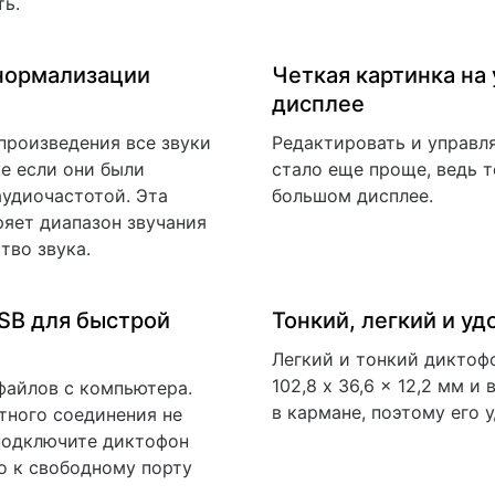
ть.
 нормализации
Четкая картинка на
дисплее
произведения все звуки
Редактировать и управл
е если они были
стало еще проще, ведь т
аудиочастотой. Эта
большом дисплее.
яет диапазон звучания
ство звука.
SB для быстрой
Тонкий, легкий и у
Легкий и тонкий диктоф
102,8 x 36,6 x 12,2 мм и
файлов с компьютера.
в кармане, поэтому его 
тного соединения не
подключите диктофон
о к свободному порту