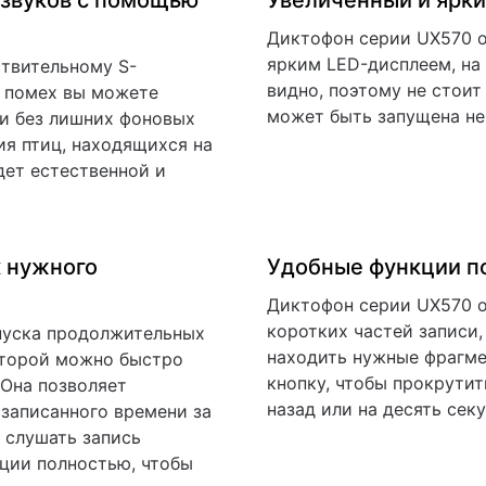
 звуков с помощью
Увеличенный и ярк
Диктофон серии UX570 
ярким LED-дисплеем, на
ствительному S-
видно, поэтому не стоит
 помех вы можете
может быть запущена не
ки без лишних фоновых
я птиц, находящихся на
дет естественной и
к нужного
Удобные функции п
Диктофон серии UX570 
коротких частей записи,
пуска продолжительных
находить нужные фрагме
оторой можно быстро
кнопку, чтобы прокрутит
 Она позволяет
назад или на десять секу
 записанного времени за
я слушать запись
ции полностью, чтобы