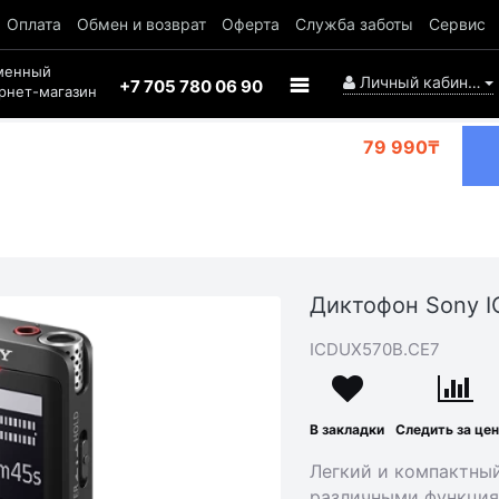
Оплата
Обмен и возврат
Оферта
Служба заботы
Сервис
менный
Личный кабинет
+7 705 780 06 90
рнет-магазин
79 990₸
Диктофон Sony 
ICDUX570B.CE7
В закладки
Следить за це
Легкий и компактны
различными функция