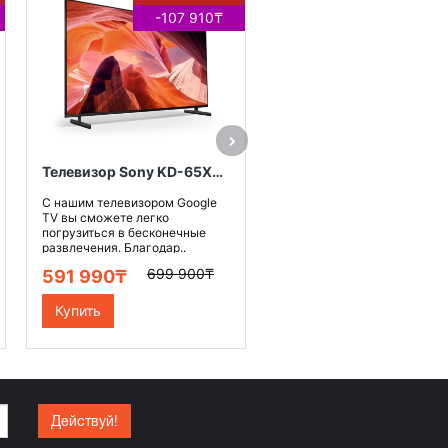
-107 910₸
-306 9
Наш интеллектуальный
телевизор воспроизводит
захватывающий контент в
качестве 4K HDR. Даже для.
864 900
557 990₸
Купить
Телевизор Sony KD-65X80L
С нашим телевизором Google
TV вы сможете легко
погрузиться в бесконечные
развлечения. Благодар..
699 900₸
591 990₸
Купить
Действуй!