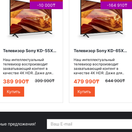
-10 000₸
-164 910₸
Телевизор Sony KD-55X75WL
Телевизор Sony KD-65X75WL
Наш интеллектуальный
Наш интеллектуальный
телевизор воспроизводит
телевизор воспроизводит
захватывающий контент в
захватывающий контент в
качестве 4K HDR. Даже для..
качестве 4K HDR. Даже для..
399 990₸
644 900₸
389 990₸
479 990₸
Купить
Купить
ьные предложения!