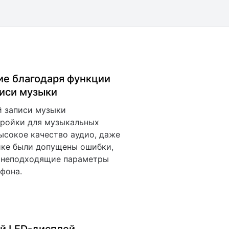
ие благодаря функции
писи музыки
й записи музыки
тройки для музыкальных
ысокое качество аудио, даже
йке были допущены ошибки,
 неподходящие параметры
офона.