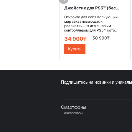
Джойстик для PS5™ (беспроводной контроллер), цвет Черная Полночь,
Откройте для себя волнующий
мир захватывающих и
реалистичных игр с новым
контроллером для PS5™, кото..
50 990₸
34 900₸
Купить
Подпишитесь на новинки и уникал
Смартфоны
Аксессуары