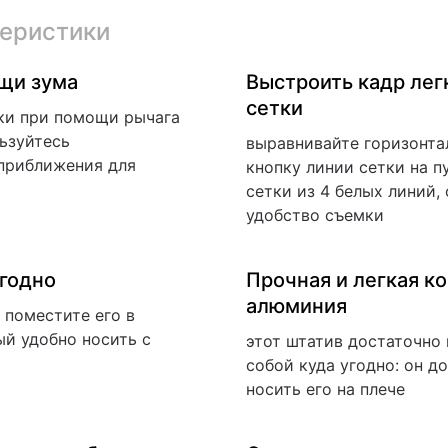
еристики
щи зума
Выстроить кадр лег
сетки
мки при помощи рычага
льзуйтесь
выравнивайте горизонта
приближения для
кнопку линии сетки на п
сетки из 4 белых линий
удобство съемки
угодно
Прочная и легкая к
алюминия
 поместите его в
й удобно носить с
этот штатив достаточно 
собой куда угодно: он д
носить его на плече