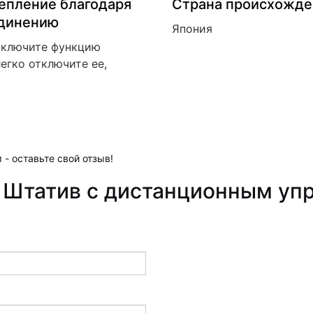
репление благодаря
Страна происхожде
динению
Япония
 включите функцию
егко отключите ее,
 - оставьте свой отзыв!
 Штатив с дистанционным уп