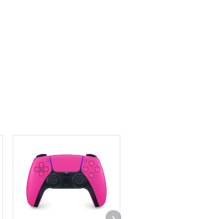
Откройте для себя волную
мир захватывающих и
реалистичных игр с новым
контроллером для PS5™, кото