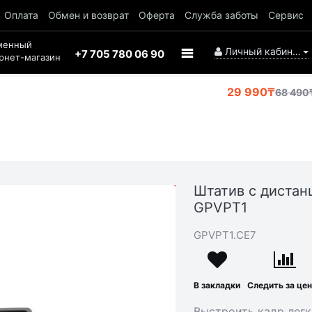
Оплата
Обмен и возврат
Оферта
Служба заботы
Сервис
менный
Личный кабинет
+7 705 780 06 90
рнет-магазин
29 990₸
68 490
Штатив с диста
АКЦИЯ
GPVPT1
-38 500₸
GPVPT1.CE7
В закладки
Следить за це
Выстроить кадр лег