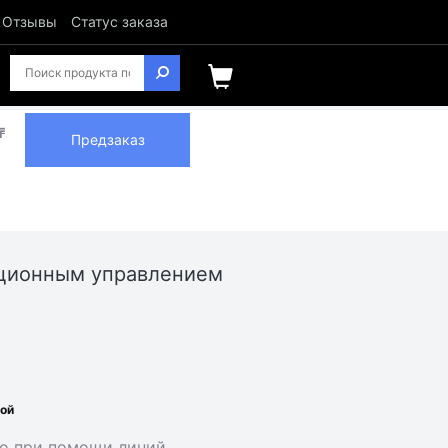
Отзывы
Статус заказа
₸
Предзаказ
нционным управлением
ной
ко при помощи линий