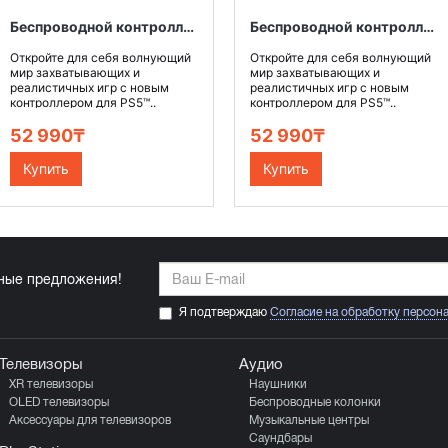
Беспроводной контроллер DualSense™ для PS5™, цвет Монетный серебряный
Беспроводной контроллер DualSense™ для PS5™, цвет Кобальтовый синий
Откройте для себя волнующий
Откройте для себя волнующий
мир захватывающих и
мир захватывающих и
реалистичных игр с новым
реалистичных игр с новым
контроллером для PS5™..
контроллером для PS5™..
52 990₸
52 990₸
Купить
Купить
ьные предложения!
Я подтверждаю
Согласие на обработку персон
Телевизоры
Аудио
XR телевизоры
Наушники
OLED телевизоры
Беспроводные колонки
Аксессуары для телевизоров
Музыкальные центры
Саундбары