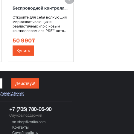
50 990₸
Беспроводной контроллер DualSense™ для PS5™, цвет Розовый "Новая звезда"
Откройте для себя волнующий
Купить
мир захватывающих и
реалистичных игр с новым
контроллером для PS5™, кото..
50 990₸
Купить
Действуй!
альных данных
+7 (705) 780-06-90
Служба поддержки
sc-shop@evrika.com
Контакты
Служба заботы