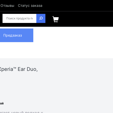
Отзывы
Статус заказа
Предзаказ
peria™ Ear Duo,
ной
лагает новый подход к