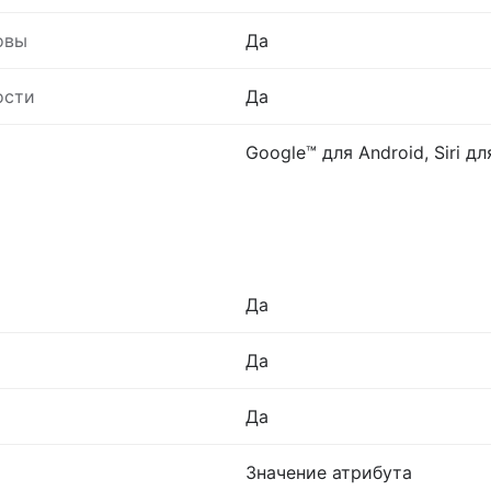
овы
Да
ости
Да
Google™ для Android, Siri дл
Да
Да
Да
Значение атрибута