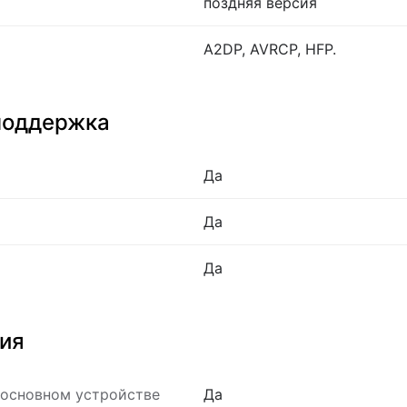
поздняя версия
A2DP, AVRCP, HFP.
поддержка
Да
Да
Да
ия
 основном устройстве
Да