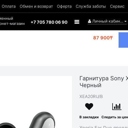
Оплата
Обмен и возврат
Оферта
Служба заботы
Сервис
менный
Личный кабинет
+7 705 780 06 90
рнет-магазин
87 900₸
Гарнитура Sony X
Черный
XEA20RU/B
В закладки
Следить за це
Xperia Ear Duo пред