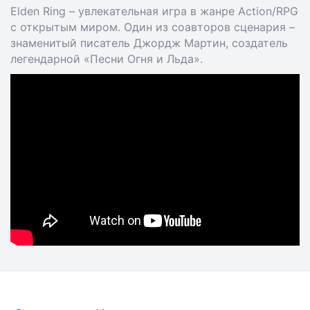
Elden Ring – увлекательная игра в жанре Action/RPG
с открытым миром. Один из соавторов сценария –
знаменитый писатель Джордж Мартин, создатель
легендарной «Песни Огня и Льда».