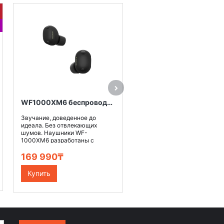
АКЦИ
-45 09
Больше чем тишина.
Превосходное звучание.
Растворитесь в звуке. Наш
самая продвинутая на
сегодняш..
219 990
174 900₸
WF1000XM6 беспроводные наушники, цвет черный
Купить
Звучание, доведенное до
идеала. Без отвлекающих
шумов. Наушники WF-
1000XM6 разработаны с
учетом..
169 990₸
Купить