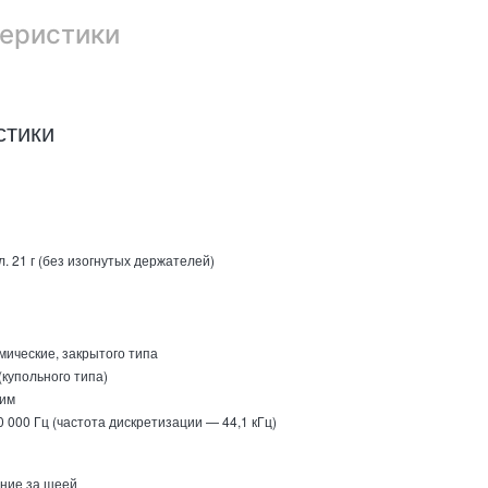
еристики
стики
. 21 г (без изогнутых держателей)
мические, закрытого типа
(купольного типа)
им
 000 Гц (частота дискретизации — 44,1 кГц)
ние за шеей