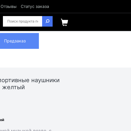
Отзывы
Статус заказа
Предзаказ
портивные наушники
т желтый
ной
мой музыкой везде, с