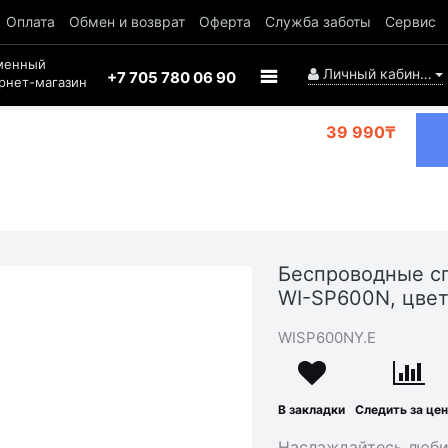
Оплата
Обмен и возврат
Оферта
Служба заботы
Сервис
менный
Личный кабинет
+7 705 780 06 90
рнет-магазин
39 990₸
Беспроводные с
WI-SP600N, цве
WISP600NY.E
В закладки
Следить за це
Наслаждайтесь люби