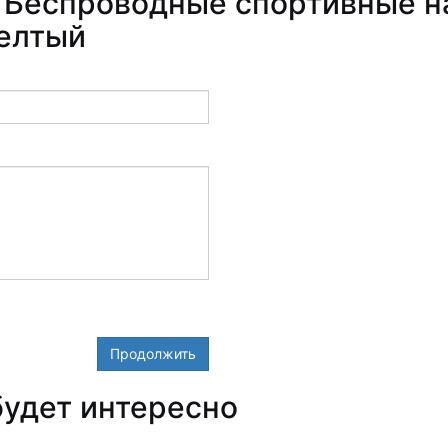
 Беспроводные спортивные н
елтый
Продолжить
удет интересно