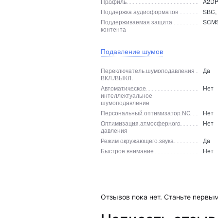
Профиль
A2DP
Поддержка аудиоформатов
SBC,
Поддерживаемая защита
SCMS
контента
Подавление шумов
Переключатель шумоподавления
Да
ВКЛ./ВЫКЛ.
Автоматическое
Нет
интеллектуальное
шумоподавление
Персональный оптимизатор NC
Нет
Оптимизация атмосферного
Нет
давления
Режим окружающего звука
Да
Быстрое внимание
Нет
Отзывов пока нет. Станьте первым