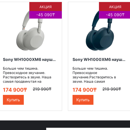
АКЦИЯ
НОВИНКА
АКЦИЯ
НОВИНКА
-45 090₸
-45 090₸
Sony WH1000XM6 наушники беспроводные, цвет серебристый
Sony WH1000XM6 наушники беспроводные, цвет синий
Больше чем тишина.
Больше чем тишина.
Превосходное звучание.
Превосходное
Растворитесь в звуке. Наша
звучание.Растворитесь в
самая продвинутая на
звуке. Наша самая
сегодняш..
продвинутая на сегодняшни..
219 990₸
219 990₸
174 900₸
174 900₸
Купить
Купить