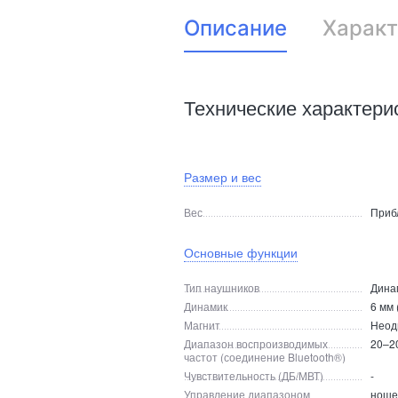
Описание
Характ
Технические характери
Размер и вес
Вес
Прибл
Основные функции
Тип наушников
Дина
Динамик
6 мм 
Магнит
Неод
Диапазон воспроизводимых
20–20
частот (соединение Bluetooth®)
Чувствительность (ДБ/МВТ)
-
Управление диапазоном
ноше