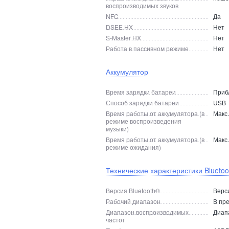
воспроизводимых звуков
NFC
Да
DSEE HX
Нет
S-Master HX
Нет
Работа в пассивном режиме
Нет
Аккумулятор
Время зарядки батареи
Прибл
Способ зарядки батареи
USB
Время работы от аккумулятора (в
Макс.
режиме воспроизведения
музыки)
Время работы от аккумулятора (в
Макс.
режиме ожидания)
Технические характеристики Blueto
Версия Bluetooth®
Верси
Рабочий диапазон
В пр
Диапазон воспроизводимых
Диап
частот