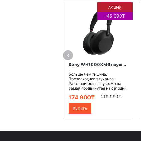
АКЦИЯ
НОВИНКА
-45 090₸
Sony WH1000XM6 наушники беспроводные, цвет черный
Больше чем тишина.
Превосходное звучание.
Растворитесь в звуке. Наша
самая продвинутая на сегодн..
219 990₸
174 900₸
Купить