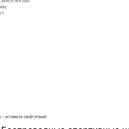
, AVRCP, HFP, HSP
 AAC
-T
 - оставьте свой отзыв!