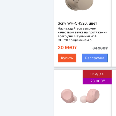
Наушники
Sony WH-CH520, цвет
бежевый
Наслаждайтесь высоким
качеством звука на протяжении
всего дня. Наушники WH-
CH520 со временем р..
20 990₸
34 900₸
Купить
Рассрочка
СКИДКА
-23 000₸