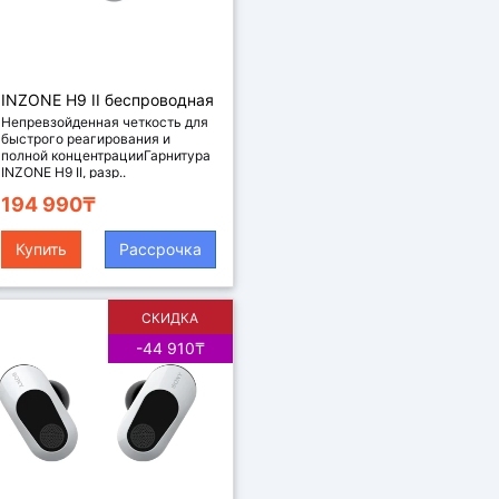
INZONE H9 II беспроводная
игровая гарнитура, цвет
Непревзойденная четкость для
быстрого реагирования и
белый
полной концентрацииГарнитура
INZONE H9 II, разр..
194 990₸
Купить
Рассрочка
СКИДКА
-44 910₸