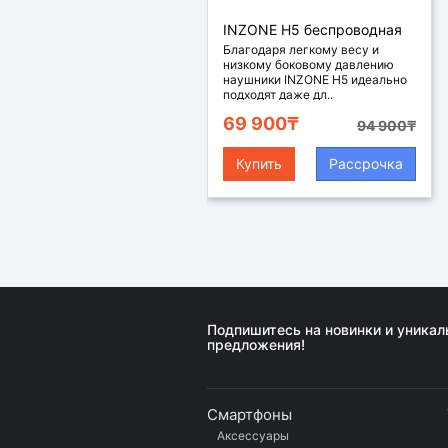
INZONE H5 беспроводная
игровая гарнитура, цвет
Благодаря легкому весу и
низкому боковому давлению
черный
наушники INZONE H5 идеально
подходят даже дл..
69 900₸
94 900₸
Купить
Рассрочка
Подпишитесь на новинки и уника
предложения!
Смартфоны
Аксессуары