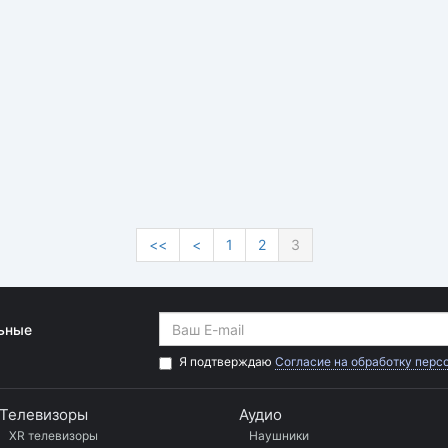
<<
<
1
2
3
льные
Я подтверждаю
Согласие на обработку перс
Телевизоры
Аудио
XR телевизоры
Наушники