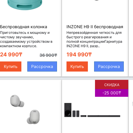
Беспроводная колонка
INZONE H9 II беспроводная
Sony SRS-XB100, цвет
игровая гарнитура, цвет
Приготовьтесь к мощному и
Непревзойденная четкость для
чистому звучанию,
быстрого реагирования и
голубой
черный
создаваемому устройством в
полной концентрацииГарнитура
компактном корпусе.
INZONE H9 II, разр..
Акустичес..
24 990₸
194 990₸
36 900₸
Купить
Рассрочка
Купить
Рассрочка
СКИДКА
-25 000₸