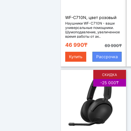
Наушники
WF-C710N, цвет розовый
Наушники WF-C710N - ваши
универсальные помощники.
Шумоподавление, увеличенное
время работы от ак..
46 990₸
69 990₸
Купить
Рассрочка
СКИДКА
-25 000₸