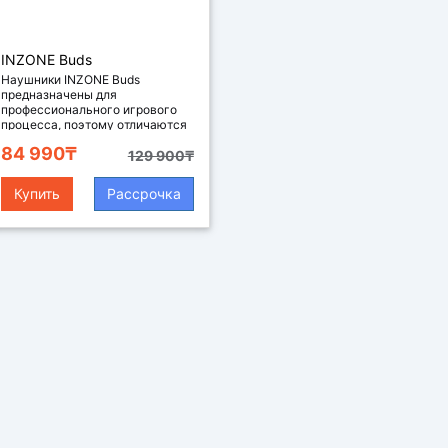
INZONE Buds
беспроводные игровые
Наушники INZONE Buds
предназначены для
наушники с
профессионального игрового
шумоподавлением, цвет
процесса, поэтому отличаются
белый
прод..
84 990₸
129 900₸
Купить
Рассрочка