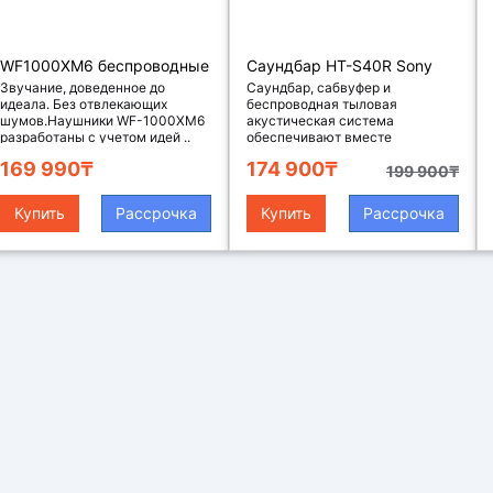
WF1000XM6 беспроводные
Саундбар HT-S40R Sony
наушники, цвет
Звучание, доведенное до
Саундбар, сабвуфер и
идеала. Без отвлекающих
беспроводная тыловая
серебристый
шумов.Наушники WF-1000XM6
акустическая система
разработаны с учетом идей ..
обеспечивают вместе
динамический окру..
169 990₸
174 900₸
199 900₸
Купить
Рассрочка
Купить
Рассрочка