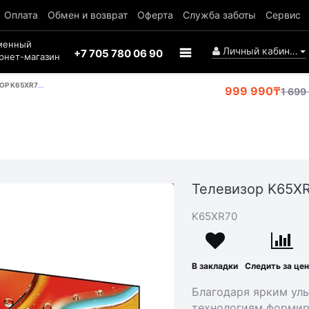
Оплата
Обмен и возврат
Оферта
Служба заботы
Сервис
менный
Личный кабинет
+7 705 780 06 90
рнет-магазин
K65XR70 SONY
999 990₸
1 699
Телевизор K65X
АКЦИЯ
-700
K65XR70
000₸
В закладки
Следить за це
Благодаря ярким ул
технологиям формир