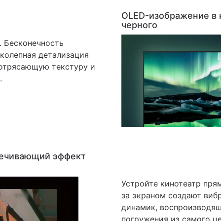
OLED-изображение в 
черного
. Бесконечность
иколепная детализация
отрясающую текстуру и
.
печивающий эффект
Устройте кинотеатр прям
за экраном создают вибр
динамик, воспроизводящ
погружения из самого це