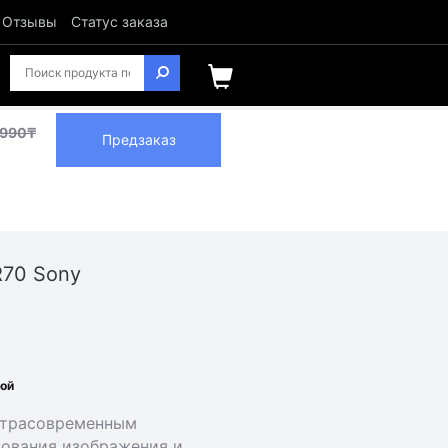
Отзывы
Статус заказа
 990₸
Предзаказ
R70 Sony
ной
ьтрасовременным
ования изображения и