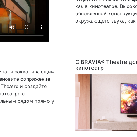
как в кинотеатре. Высо
обновленной конструкци
окружающего звука, как 
С BRAVIA® Theatre до
кинотеатр
омнаты захватывающим
становите сопряжение
Theatre и создайте
нотеатра с
альным рядом прямо у