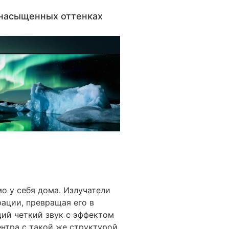
насыщенных оттенках
о у себя дома. Излучатели
ации, превращая его в
ий четкий звук с эффектом
нтра с такой же структурой,